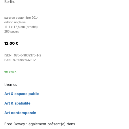
Berlin.
paru en septembre 2014
édition anglaise
11,4 x 17,8 cm (broché)
288 pages
12.00
€
ISBN :
978-0-9889375-1-2
EAN :
9780988937512
en stock
thèmes
Art & espace public
Art & spatialité
Art contemporain
Fred Dewey : également présent(e) dans