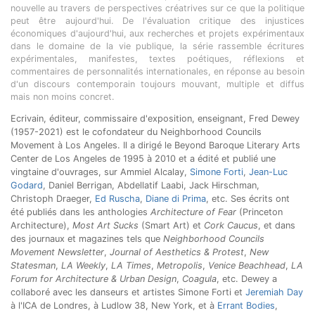
nouvelle au travers de perspectives créatrives sur ce que la politique
peut être aujourd'hui. De l'évaluation critique des injustices
économiques d'aujourd'hui, aux recherches et projets expérimentaux
dans le domaine de la vie publique, la série rassemble écritures
expérimentales, manifestes, textes poétiques, réflexions et
commentaires de personnalités internationales, en réponse au besoin
d'un discours contemporain toujours mouvant, multiple et diffus
mais non moins concret.
Ecrivain, éditeur, commissaire d'exposition, enseignant, Fred Dewey
(1957-2021) est le cofondateur du Neighborhood Councils
Movement à Los Angeles. Il a dirigé le Beyond Baroque Literary Arts
Center de Los Angeles de 1995 à 2010 et a édité et publié une
vingtaine d'ouvrages, sur Ammiel Alcalay,
Simone Forti
,
Jean-Luc
Godard
, Daniel Berrigan, Abdellatif Laabi, Jack Hirschman,
Christoph Draeger,
Ed Ruscha
,
Diane di Prima
, etc. Ses écrits ont
été publiés dans les anthologies
Architecture of Fear
(Princeton
Architecture),
Most Art Sucks
(Smart Art) et
Cork Caucus
, et dans
des journaux et magazines tels que
Neighborhood Councils
Movement Newsletter
,
Journal of Aesthetics & Protest
,
New
Statesman
,
LA Weekly
,
LA Times
,
Metropolis
,
Venice Beachhead
,
LA
Forum for Architecture & Urban Design
,
Coagula
, etc. Dewey a
collaboré avec les danseurs et artistes Simone Forti et
Jeremiah Day
à l'ICA de Londres, à Ludlow 38, New York, et à
Errant Bodies
,