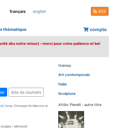
français
english
RSS
compte
x thématique
orité dès notre retour) – merci pour votre patience et bel
thèmes
Art contemporain
Italie
er
liste de souhaits
Sculpture
Attilio Pierelli : autre titre
cel Joray
, Giuseppe Arcidiacono et
e (anglais / allemand)