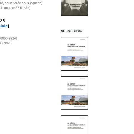
ié, couv. toilée sous jaquette)
l. coul. et 67 ill. n&b)
0
€
iale
)
en lien avec
88006-992-6
0069926