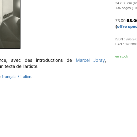
24 x 30 cm (rel
136 pages (10 il
73.00
68.0
(
offre spéc
ISBN :
978-2-
EAN :
978288
en stock
nce, avec des introductions de
Marcel Joray
,
 texte de l'artiste.
e
français / italien
.