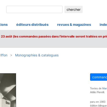
chercher
tions
éditeurs distribués
revues & magazines
inde
u 23 août (les commandes passées dans l'intervalle seront traitées en pri
iffon
Monographies & catalogues
command
Textes de
Mar
Attilio Pierelli.
paru en 1983
édition bilingu