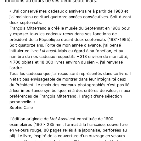
fonctions au cours de ses deux septennats.
« J'ai conservé mes cadeaux d'anniversaire à partir de 1980 et
j'ai maintenu ce rituel quatorze années consécutives. Soit durant
deux septennats.
François Mitterrand a créé le musée du Septennat en 1986 pour
y exposer tous les cadeaux reçus dans ses fonctions de
président de la République durant deux septennats (1981-1995).
Soit quatorze ans. Forte de mon année d'avance, j'ai pensé
intituler ce livre
Lui aussi
. Mais eu égard à sa fonction, et au
nombre de nos cadeaux respectifs – 318 environ de mon côté,
4 700 objets et 18 000 livres environ du sien –, j'ai renversé
l'ordre.
Tous les cadeaux que j'ai reçus sont représentés dans ce livre. Il
n'était pas envisageable de montrer dans leur intégralité ceux
du Président. Le choix des cadeaux photographiés n'est pas lié
à leur importance symbolique, ni à des critères de valeur, ni aux
préférences de François Mitterrand. Il s'agit d'une sélection
personnelle. »
Sophie Calle
L'édition originale de
Moi Aussi
est constituée de 1600
exemplaires (190 x 235 mm, format à la française, couverture
en velours rouge, 80 pages reliés à la japonaise, perforées au
pli). Le livre, inspiré de la couverture d'un ouvrage en velours