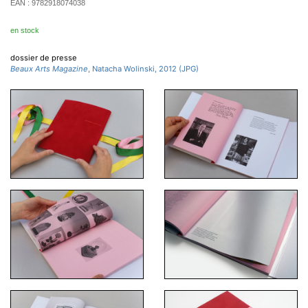
EAN :
9782918074038
en stock
dossier de presse
Beaux Arts Magazine
, Natacha Wolinski, 2012 (JPG)