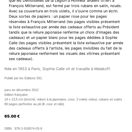
que les Demoiselles de la Légion d'Honneur avaient offert à
François Mitterrand, est fermé par trois rubans en satin, noués.
Avec sa couverture en trois volets, il s'ouvre comme un écrin.
Deux sortes de papiers : un papier rose pour les pages
réservées à François Mitterrand (les pages visibles présentent
la liste exhaustive par année des cadeaux offerts au Président
tandis que la reliure japonaise renferme un choix d'images des
cadeaux) et un papier blanc pour les pages dédiées à Sophie
Calle (les pages visibles présentent la liste exhaustive par année
des cadeaux offerts à l'artiste, les pages invisibles du fait de la
reliure japonaise renferment les visuels des vitrines présentant
ses cadeaux).
Née en 1953 à Paris, Sophie Calle vit et travaille à Malakoff.
Publié par les Editions 591.
paru en décembre 2012
édition française
19 x 23,5 cm (broché, reliure à la japonaise, couv. 3 volets velour, rubans en satin)
80 pages perforées au pli (ill. coul. et n&b)
65.00
€
ISBN :
978-2-918074-03-8