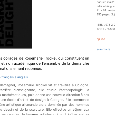
paru en mai 2
édition bilingu
21 x 24 cm (rel
256 pages (ill.)
ISBN :
978-2-
EAN :
978291
épuisé
sommaire
s collages de Rosemarie Trockel, qui constituent un
tée et non académique de l'ensemble de la démarche
ernationalement reconnue.
e français / anglais
.
emagne), Rosemarie Trockel vit et travaille à Cologne.
rière d'enseignante, elle étudie l'anthropologie, la
les mathématiques, puis donne une nouvelle direction à ses
 une école d'art et de design à Cologne. Elle commence
cène artistique allemande alors dominée par des hommes
 du dessin et de la sculpture. Elle effectue un séjour aux
e les œuvres de femmes artistes qui vont influer sur sa