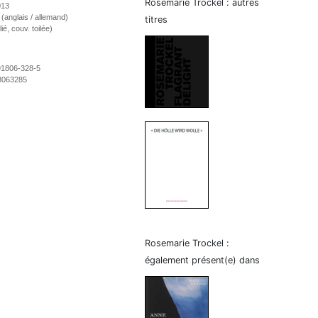
Rosemarie Trockel : autres
013
e (anglais / allemand)
titres
ié, couv. toilée)
91806-328-5
8063285
Rosemarie Trockel :
également présent(e) dans