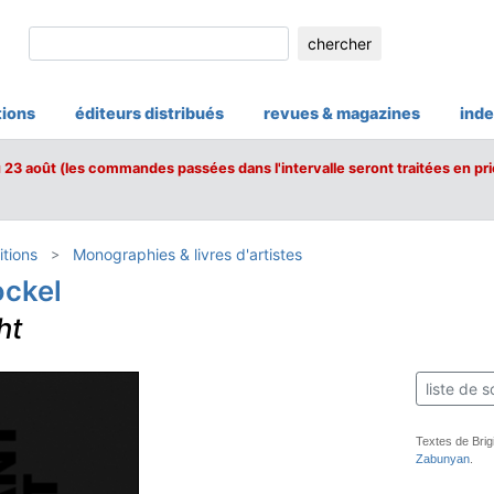
chercher
tions
éditeurs distribués
revues & magazines
inde
u 23 août (les commandes passées dans l'intervalle seront traitées en pri
tions
Monographies & livres d'artistes
ockel
ht
liste de s
Textes de Brig
Zabunyan
.