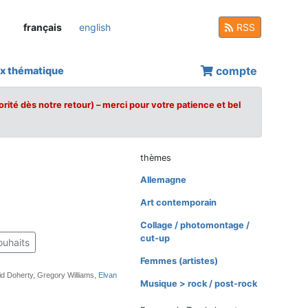
français
english
RSS
compte
x thématique
orité dès notre retour) – merci pour votre patience et bel
thèmes
Allemagne
Art contemporain
Collage / photomontage /
cut-up
ouhaits
Femmes (artistes)
id Doherty, Gregory Williams,
Elvan
Musique > rock / post-rock