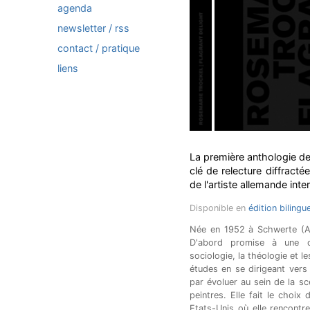
agenda
newsletter / rss
contact / pratique
liens
La première anthologie de
clé de relecture diffrac
de l'artiste allemande int
Disponible en
édition bilingu
Née en 1952 à Schwerte (All
D'abord promise à une car
sociologie, la théologie et 
études en se dirigeant vers
par évoluer au sein de la s
peintres. Elle fait le choix
Etats-Unis où elle rencontr