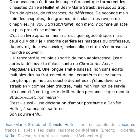
On a beaucoup écrit sur le couple étonnant que formèrent les
cinéastes Danièle Huillet et Jean-Marie Straub. Beaucoup trop.
Trop de gloses, de références, de déférence. De seconde main.
Loin des chapelles, des groupes, des clans, des revues de
cinéphiles, j'ai voulu
Straub/Huillet, non merci ?
comme un acte
au plus près d'une mémoire.
C'est un livre apparemment narcissique, égocentrique, mais
celui qui y dit « je » s'abrite derrière les masques du professeur,
du poivrot, du clown lunaire, mélancolique et qui s'embrase au
moindre souvenir.
J'ai rencontré le couple au sortir de mon adolescence, juste
après la découverte éblouissante de
Chronik der Anna-
Magdalena Bach
. Une longue amitié naissait, non sans éclats
multiples dus au frottement de nos caractères assez rudes.
Longtemps, je me suis couché devant eux ; j'étais devenu «
straubien » comme bien d'autres, mais mon instinct de survie
m'a conduit à cette guerre de libération personnelle que raconte
Straub/Huillet, non merci ?
C'est – aussi – une déclaration d'amour posthume à Danièle
Huillet, à sa beauté, sa force.
Son sourire enfui.
Jean-Marie Straub et Danièle Huillet
sont un couple de
cinéastes
français, spécialisés dans l'adaptation littéraire (Brecht, Hölderlin,
Kafka
, Pavese, Vittorini...) et musicale (Schoenberg).