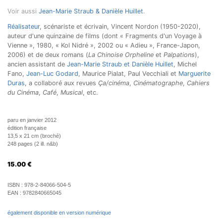
Voir aussi
Jean-Marie Straub & Danièle Huillet
.
Réalisateur
, scénariste et écrivain, Vincent Nordon (1950-2020),
auteur d'une quinzaine de films (dont « Fragments d'un Voyage à
Vienne », 1980, « Kol Nidré », 2002 ou « Adieu », France-Japon,
2006) et de deux romans (
La Chinoise Orpheline
et
Palpations
),
ancien assistant de
Jean-Marie Straub et Danièle Huillet
, Michel
Fano,
Jean-Luc Godard
, Maurice Pialat, Paul Vecchiali et
Marguerite
Duras
, a collaboré aux revues
Ça/cinéma
,
Cinématographe
,
Cahiers
du Cinéma
,
Café
,
Musical
, etc.
paru en janvier 2012
édition française
13,5 x 21 cm (broché)
248 pages (2 ill. n&b)
15.00
€
ISBN :
978-2-84066-504-5
EAN :
9782840665045
également disponible en version numérique