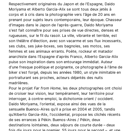
Respectivement originaires du Japon et de l'Espagne, Daido
Moriyama et Alberto Garcia-Alix se sont tous deux jetés à
corps et à cris dans la photographie vers l'âge de 20 ans en
prenant pour sujets leurs contemporains, leur époque. Chasseur
d'images dans le Japon de l'après-guerre, Daido Moriyama
s'est fait connaître pour ses prises de vue directes, denses et
rugueuses, sur le fil du rasoir. La ville, vibrante et terrible, est
son théâtre d'élection, avec son vacarme et ses flux incessants,
ses clubs, ses juke-boxes, ses bagnoles, ses motos, ses
femmes et ses animaux errants. Poète, rockeur et matador
anarchiste dans l'Espagne d'après Franco, Alberto Garcia-Alix
puise son inspiration dans son entourage immédiat. Auteur
d'une fresque poétique et poignante, ce photographe à l'âme de
biker s'est forgé, depuis les années 1980, un style inimitable en
portraiturant ses proches, acteurs déjantés des nuits
madrilènes.
Pour le projet
Far from Home
, les deux photographes ont choisi
de croiser leur vision, leur tempérament, leur territoire pour
interroger, à contre-emploi, la dichotomie orient / occident.
Daido Moriyama, l'oriental, expose ainsi des vues de la
sensuelle Buenos-Aires qu'il a prise en 2004 et 2005, tandis
qu'Alberto Garcia-Alix, l'occidental, propose les clichés récents
de ses errances à Pékin. Buenos-Aires / Pékin, deux
destinations lointaines, deux séjours de courte durée – deux
fois dix jours pour le premier, 55 jours pour le second –, et une