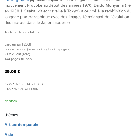
mouvement Provoke au début des années 1970, Daido Moriyama (né
en 1938 à Osaka, vit et travaille à Tokyo) a œuvré à la redéfinition du
langage photographique avec des images témoignant de l'évolution
des mœurs dans le Japon moderne.
Texte de Jenaro Talens.
paru en avril 2008
édition trilingue (français / anglais / espagnol)
21 x 29 cm (relié)
144 pages (ill. n&b)
29.00
€
ISBN :
978-2-914171-30-4
EAN :
9782914171304
en stock
thèmes
Art contemporain
Asie