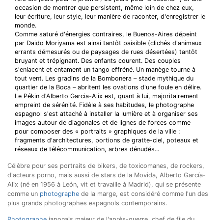
occasion de montrer que persistent, même loin de chez eux,
leur écriture, leur style, leur manière de raconter, d'enregistrer le
monde.
Comme saturé d'énergies contraires, le Buenos-Aires dépeint
par Daido Moriyama est ainsi tantôt paisible (clichés d'animaux
errants démesurés ou de paysages de rues désertées) tantôt
bruyant et trépignant. Des enfants courent. Des couples
s'enlacent et entament un tango effréné. Un manège tourne à
tout vent. Les gradins de la Bombonera – stade mythique du
quartier de la Boca – abritent les ovations d'une foule en délire.
Le Pékin d'Alberto Garcia-Alix est, quant à lui, majoritairement
empreint de sérénité. Fidèle à ses habitudes, le photographe
espagnol s'est attaché à installer la lumière et à organiser ses
images autour de diagonales et de lignes de forces comme
pour composer des « portraits » graphiques de la ville :
fragments d'architectures, portions de gratte-ciel, poteaux et
réseaux de télécommunication, arbres dénudés...
Célèbre pour ses portraits de bikers, de toxicomanes, de rockers,
d'acteurs porno, mais aussi de stars de la Movida, Alberto García-
Alix (né en 1956 à León, vit et travaille à Madrid), qui se présente
comme un
photographe
de la marge, est considéré comme l'un des
plus grands photographes espagnols contemporains.
Photographe
japonais majeur de l'après-guerre, chef de file du