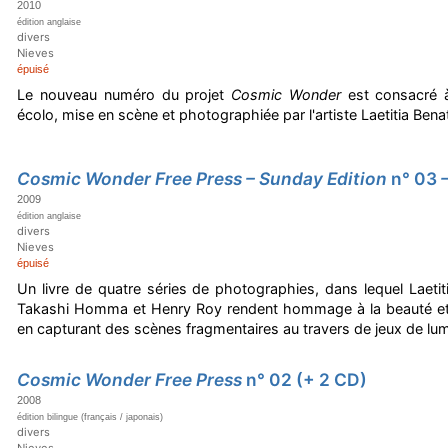
2010
édition anglaise
divers
Nieves
épuisé
Le nouveau numéro du projet
Cosmic Wonder
est consacré à
écolo, mise en scène et photographiée par l'artiste Laetitia Bena
Cosmic Wonder Free Press – Sunday Edition
n° 03
–
2009
édition anglaise
divers
Nieves
épuisé
Un livre de quatre séries de photographies, dans lequel Laeti
Takashi Homma et Henry Roy rendent hommage à la beauté et à
en capturant des scènes fragmentaires au travers de jeux de lum
Cosmic Wonder Free Press
n° 02 (+ 2 CD)
2008
édition bilingue (français / japonais)
divers
Nieves