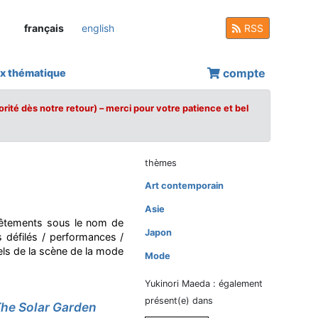
français
english
RSS
compte
x thématique
orité dès notre retour) – merci pour votre patience et bel
thèmes
Art contemporain
Asie
 vêtements sous le nom de
Japon
 défilés / performances /
nels de la scène de la mode
Mode
Yukinori Maeda : également
présent(e) dans
The Solar Garden