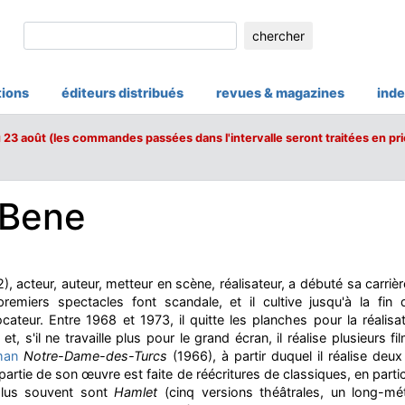
chercher
tions
éditeurs distribués
revues & magazines
inde
u 23 août (les commandes passées dans l'intervalle seront traitées en pri
 Bene
 acteur, auteur, metteur en scène, réalisateur, a débuté sa carriè
miers spectacles font scandale, et il cultive jusqu'à la fin 
cateur. Entre 1968 et 1973, il quitte les planches pour la réalisa
et, s'il ne travaille plus pour le grand écran, il réalise plusieurs fi
man
Notre-Dame-des-Turcs
(1966), à partir duquel il réalise deux
artie de son œuvre est faite de réécritures de classiques, en part
 plus souvent sont
Hamlet
(cinq versions théâtrales, un long-mé