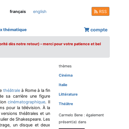
français
english
RSS
compte
x thématique
orité dès notre retour) – merci pour votre patience et bel
thèmes
Cinéma
Italie
re
théâtrale
à Rome à la fin
Littérature
de sa carrière une figure
tion
cinématographique
. Il
Théâtre
lms pour la télévision. À la
 versions théâtrales et un
Carmelo Bene : également
iculier de Shakespeare. Les
présent(e) dans
trage, un disque et deux