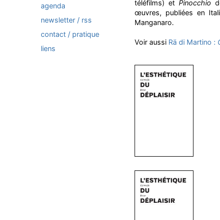
téléfilms) et
Pinocchio
de
agenda
œuvres, publiées en Ita
newsletter / rss
Manganaro.
contact / pratique
Voir aussi
Rä di Martino :
liens