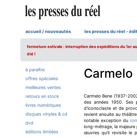
accueil / nouveautés
les presses du réel - édi
fermeture estivale : interruption des expéditions du 1er a
été !
Carmelo
à paraître
offres spéciales
meilleures ventes
Carmelo Bene (1937-2002),
retours en stock
des années 1950. Ses pre
livres numériques
d'iconoclaste et de provo
disques vinyles & cd
revient ensuite au théâtre 
notable exception du
ro
dvd
long-métrage, la majeure p
éditions limitées
œuvres qu'il revisite le