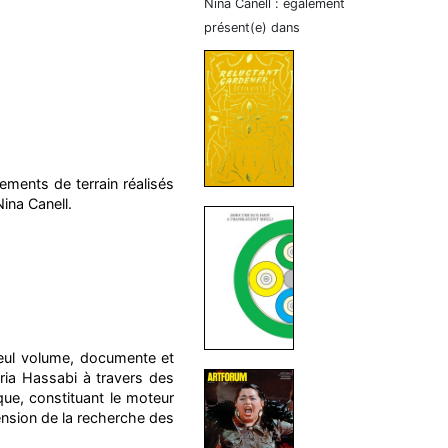
Nina Canell : également
présent(e) dans
rements de terrain réalisés
ina Canell.
seul volume, documente et
aria Hassabi à travers des
que, constituant le moteur
ension de la recherche des