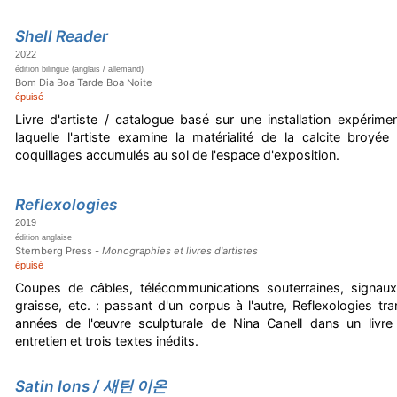
Shell Reader
2022
édition bilingue (anglais / allemand)
Bom Dia Boa Tarde Boa Noite
épuisé
Livre d'artiste / catalogue basé sur une installation expérim
laquelle l'artiste examine la matérialité de la calcite broy
coquillages accumulés au sol de l'espace d'exposition.
Reflexologies
2019
édition anglaise
Sternberg Press -
Monographies et livres d'artistes
épuisé
Coupes de câbles, télécommunications souterraines, signaux, é
graisse, etc. : passant d'un corpus à l'autre, Reflexologies tr
années de l'œuvre sculpturale de Nina Canell dans un liv
entretien et trois textes inédits.
Satin Ions / 새틴 이온