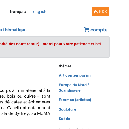
français
english
RSS
compte
x thématique
orité dès notre retour) – merci pour votre patience et bel
thèmes
Art contemporain
Europe du Nord /
corps à l'immatériel et à la
Scandinavie
rre, bois ou cuivre – sont
Femmes (artistes)
ues délicates et éphémères
 Nina Canell ont notamment
Sculpture
nnale de Sydney, au MoMA
Suède