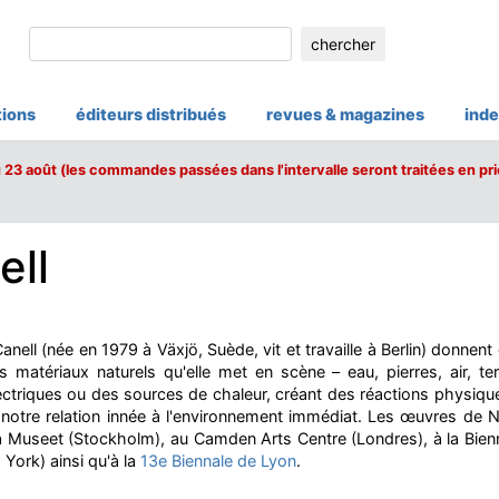
chercher
tions
éditeurs distribués
revues & magazines
inde
u 23 août (les commandes passées dans l'intervalle seront traitées en pri
ell
anell (née en 1979 à Växjö, Suède, vit et travaille à Berlin) donnent 
s matériaux naturels qu'elle met en scène – eau, pierres, air, te
ectriques ou des sources de chaleur, créant des réactions physiq
t notre relation innée à l'environnement immédiat. Les œuvres de
 Museet (Stockholm), au Camden Arts Centre (Londres), à la Bie
 York) ainsi qu'à la
13e Biennale de Lyon
.