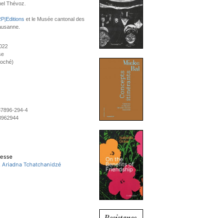
hel Thévoz.
P|Editions
et le Musée cantonal des
ausanne.
2022
se
roché)
37896-294-4
8962944
resse
, Ariadna Tchatchanidzé