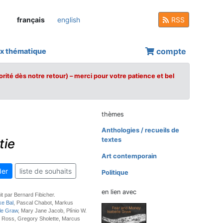
français
english
RSS
compte
x thématique
orité dès notre retour) – merci pour votre patience et bel
thèmes
Anthologies / recueils de
tie
textes
Art contemporain
er
liste de souhaits
Politique
en lien avec
uit par Bernard Fibicher.
ke Bal
, Pascal Chabot, Markus
lle Graw
, Mary Jane Jacob, Plínio W.
 Ross, Gregory Sholette, Marcus