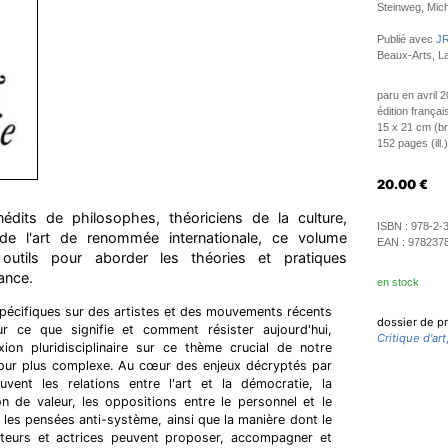
Steinweg, Mic
Publié avec
JR
Beaux-Arts, L
paru en avril 
édition françai
15 x 21 cm (b
152 pages (ill.)
20.00
€
édits de philosophes, théoriciens de la culture,
ISBN :
978-2-
s de l'art de renommée internationale, ce volume
EAN :
978237
outils pour aborder les théories et pratiques
ance.
en stock
spécifiques sur des artistes et des mouvements récents
dossier de p
ur ce que signifie et comment résister aujourd'hui,
Critique d'art
xion pluridisciplinaire sur ce thème crucial de notre
our plus complexe. Au cœur des enjeux décryptés par
vent les relations entre l'art et la démocratie, la
n de valeur, les oppositions entre le personnel et le
et les pensées anti-système, ainsi que la manière dont le
teurs et actrices peuvent proposer, accompagner et