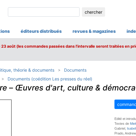
chercher
tions
éditeurs distribués
revues & magazines
inde
u 23 août (les commandes passées dans l'intervalle seront traitées en pri
itique, théorie & documents
Documents
Documents (coédition Les presses du réel)
re
–
Œuvres d'art, culture & démocra
command
Edité et introd
Textes de
Mie
Gabriel,
Isabe
Prado, Andrew