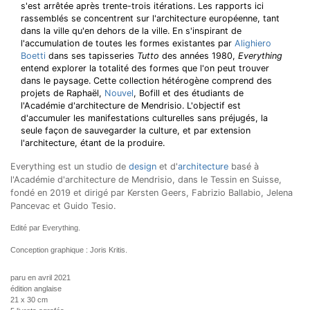
s'est arrêtée après trente-trois itérations. Les rapports ici
rassemblés se concentrent sur l'architecture européenne, tant
dans la ville qu'en dehors de la ville. En s'inspirant de
l'accumulation de toutes les formes existantes par
Alighiero
Boetti
dans ses tapisseries
Tutto
des années 1980,
Everything
entend explorer la totalité des formes que l'on peut trouver
dans le paysage. Cette collection hétérogène comprend des
projets de Raphaël,
Nouvel
, Bofill et des étudiants de
l'Académie d'architecture de Mendrisio. L'objectif est
d'accumuler les manifestations culturelles sans préjugés, la
seule façon de sauvegarder la culture, et par extension
l'architecture, étant de la produire.
Everything est un studio de
design
et d'
architecture
basé à
l'Académie d'architecture de Mendrisio, dans le Tessin en Suisse,
fondé en 2019 et dirigé par Kersten Geers, Fabrizio Ballabio, Jelena
Pancevac et Guido Tesio.
Edité par Everything.
Conception graphique : Joris Kritis.
paru en avril 2021
édition anglaise
21 x 30 cm