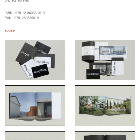
5 livrets agrafés
ISBN :
979-12-80336-01-9
EAN :
9791280336019
épuisé