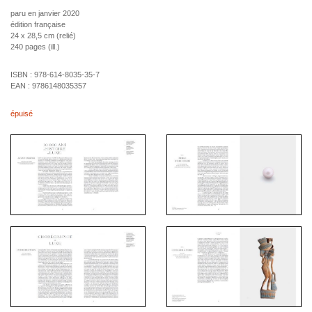
paru en janvier 2020
édition française
24 x 28,5 cm (relié)
240 pages (ill.)
ISBN :
978-614-8035-35-7
EAN :
9786148035357
épuisé