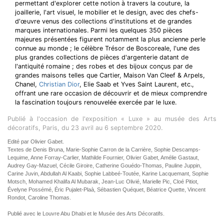
permettant d'explorer cette notion à travers la couture, la
joaillerie, l'art visuel, le mobilier et le design, avec des chefs-
d'œuvre venus des collections d'institutions et de grandes
marques internationales. Parmi les quelques 350 pièces
majeures présentées figurent notamment la plus ancienne perle
connue au monde ; le célèbre Trésor de Boscoreale, l'une des
plus grandes collections de pièces d'argenterie datant de
l'antiquité romaine ; des robes et des bijoux conçus par de
grandes maisons telles que Cartier, Maison Van Cleef & Arpels,
Chanel,
Christian Dior
, Elie Saab et Yves Saint Laurent, etc.,
offrant une rare occasion de découvrir et de mieux comprendre
la fascination toujours renouvelée exercée par le luxe.
Publié à l'occasion de l'exposition « Luxe » au musée des Arts
décoratifs, Paris, du 23 avril au 6 septembre 2020.
Edité par Olivier Gabet.
Textes de Denis Bruna, Marie-Sophie Carron de la Carrière, Sophie Descamps-
Lequime, Anne Forray-Carlier, Mathilde Fournier, Olivier Gabet, Amélie Gastaut,
Audrey Gay-Mazuel, Cécile Giroire, Catherine Gouédo-Thomas, Pauline Juppin,
Carine Juvin, Abdullah Al Kaabi, Sophie Labbeé-Toutée, Karine Lacquemant, Sophie
Motsch, Mohamed Khalifa Al Mubarak, Jean-Luc Olivié, Marielle Pic, Cloé Pitiot,
Évelyne Possémé, Éric Pujalet-Plaà, Sébastien Quéquet, Béatrice Quette, Vincent
Rondot, Caroline Thomas.
Publié avec le Louvre Abu Dhabi et le Musée des Arts Décoratifs.