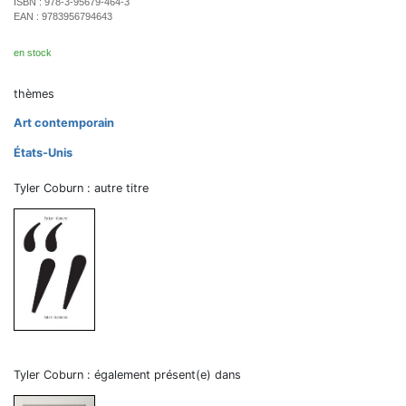
ISBN :
978-3-95679-464-3
EAN :
9783956794643
en stock
thèmes
Art contemporain
États-Unis
Tyler Coburn : autre titre
Tyler Coburn : également présent(e) dans