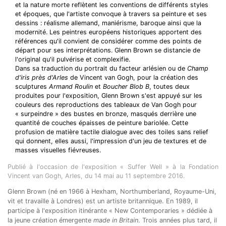
et la nature morte reflètent les conventions de différents styles
et époques, que l'artiste convoque à travers sa peinture et ses
dessins : réalisme allemand, maniérisme, baroque ainsi que la
modernité. Les peintres européens historiques apportent des
références qu'il convient de considérer comme des points de
départ pour ses interprétations. Glenn Brown se distancie de
l'original qu'il pulvérise et complexifie.
Dans sa traduction du portrait du facteur arlésien ou de
Champ
d'iris près d'Arles
de Vincent van Gogh, pour la création des
sculptures
Armand Roulin
et
Boucher Blob B
, toutes deux
produites pour l'exposition, Glenn Brown s'est appuyé sur les
couleurs des reproductions des tableaux de Van Gogh pour
« surpeindre » des bustes en bronze, masqués derrière une
quantité de couches épaisses de peinture bariolée. Cette
profusion de matière tactile dialogue avec des toiles sans relief
qui donnent, elles aussi, l'impression d'un jeu de textures et de
masses visuelles fiévreuses.
Publié à l'occasion de l'exposition « Suffer Well » à la Fondation
Vincent van Gogh, Arles, du 14 mai au 11 septembre 2016.
Glenn Brown (né en 1966 à Hexham, Northumberland, Royaume-Uni,
vit et travaille à Londres) est un artiste britannique. En 1989, il
participe à l'exposition itinérante « New Contemporaries » dédiée à
la jeune création émergente
made in Britain
. Trois années plus tard, il