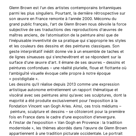
Glenn Brown est l'un des artistes contemporains britanniques
parmi les plus singuliers. Pourtant, la dernière rétrospective sur
son œuvre en France remonte à l'année 2000. Méconnu du
grand public français, l'art de Glenn Brown nous dévoile la force
subjective de ses traductions des reproductions d'œuvres de
maîtres anciens, de l'atomisation de la peinture ainsi que de
l'inépuisable inventivité de sa pratique qui s'approprie les styles
et les couleurs des dessins et des peintures classiques. Son
geste interprétatif inédit donne vie à un ensemble de taches et
de lignes sinueuses qui s'enchevêtrent et se répondent sur la
surface d'une œuvre d'art. Il émane de ses œuvres – dessins et
peintures confondues – une réalité plurielle, floue et flottante où
l'ambiguïté visuelle évoque celle propre à notre époque
« postdigitale ».
Les dessins qu'il réalise depuis 2013 comme une expression
artistique autonome entretiennent un rapport thématique et
viscéral avec ses peintures ainsi qu'avec ses sculptures, dont la
majorité a été produite exclusivement pour l'exposition à la
Fondation Vincent van Gogh Arles. Ainsi, ces trois médiums –
peinture, sculpture et dessins – se côtoieront pour la première
fois en France dans le cadre d'une exposition d'envergure.
A l'instar de l'exposition « Van Gogh en Provence : la tradition
modernisée », les thèmes abordés dans l'œuvre de Glenn Brown
appartiennent à une tradition picturale occidentale. Le portrait