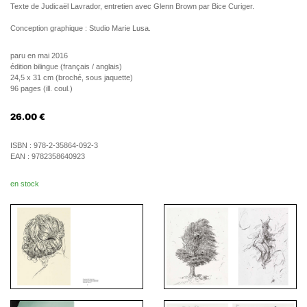
Texte de Judicaël Lavrador, entretien avec Glenn Brown par Bice Curiger.
Conception graphique : Studio Marie Lusa.
paru en mai 2016
édition bilingue (français / anglais)
24,5 x 31 cm (broché, sous jaquette)
96 pages (ill. coul.)
26.00
€
ISBN :
978-2-35864-092-3
EAN :
9782358640923
en stock