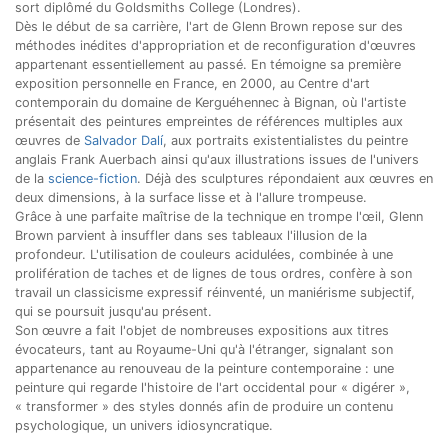
sort diplômé du Goldsmiths College (Londres).
Dès le début de sa carrière, l'art de Glenn Brown repose sur des
méthodes inédites d'appropriation et de reconfiguration d'œuvres
appartenant essentiellement au passé. En témoigne sa première
exposition personnelle en France, en 2000, au Centre d'art
contemporain du domaine de Kerguéhennec à Bignan, où l'artiste
présentait des peintures empreintes de références multiples aux
œuvres de
Salvador Dalí
, aux portraits existentialistes du peintre
anglais Frank Auerbach ainsi qu'aux illustrations issues de l'univers
de la
science-fiction
. Déjà des sculptures répondaient aux œuvres en
deux dimensions, à la surface lisse et à l'allure trompeuse.
Grâce à une parfaite maîtrise de la technique en trompe l'œil, Glenn
Brown parvient à insuffler dans ses tableaux l'illusion de la
profondeur. L'utilisation de couleurs acidulées, combinée à une
prolifération de taches et de lignes de tous ordres, confère à son
travail un classicisme expressif réinventé, un maniérisme subjectif,
qui se poursuit jusqu'au présent.
Son œuvre a fait l'objet de nombreuses expositions aux titres
évocateurs, tant au Royaume-Uni qu'à l'étranger, signalant son
appartenance au renouveau de la peinture contemporaine : une
peinture qui regarde l'histoire de l'art occidental pour « digérer »,
« transformer » des styles donnés afin de produire un contenu
psychologique, un univers idiosyncratique.