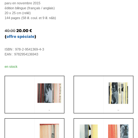
paru en novembre 2015
édition bilingue (français / anglais)
20 x 25 cm (relié)
144 pages (58 ill. coul. et 9 ill. n&b)
40.00
20.00
€
(
offre spéciale
)
ISBN :
978-2-9541369-4-3
EAN :
9782954136943
en stock