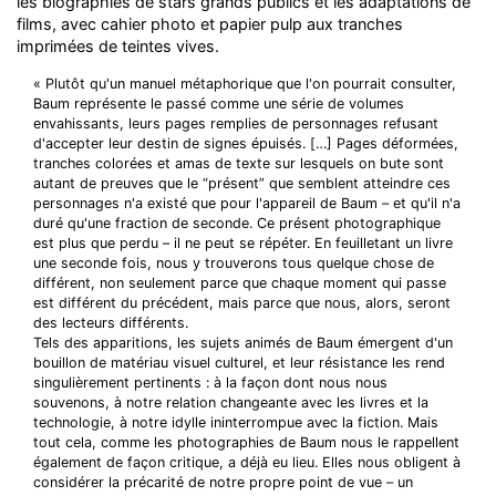
les biographies de stars grands publics et les adaptations de
films, avec cahier photo et papier pulp aux tranches
imprimées de teintes vives.
« Plutôt qu'un manuel métaphorique que l'on pourrait consulter,
Baum représente le passé comme une série de volumes
envahissants, leurs pages remplies de personnages refusant
d'accepter leur destin de signes épuisés. […] Pages déformées,
tranches colorées et amas de texte sur lesquels on bute sont
autant de preuves que le “présent” que semblent atteindre ces
personnages n'a existé que pour l'appareil de Baum – et qu'il n'a
duré qu'une fraction de seconde. Ce présent photographique
est plus que perdu – il ne peut se répéter. En feuilletant un livre
une seconde fois, nous y trouverons tous quelque chose de
différent, non seulement parce que chaque moment qui passe
est différent du précédent, mais parce que nous, alors, seront
des lecteurs différents.
Tels des apparitions, les sujets animés de Baum émergent d'un
bouillon de matériau visuel culturel, et leur résistance les rend
singulièrement pertinents : à la façon dont nous nous
souvenons, à notre relation changeante avec les livres et la
technologie, à notre idylle ininterrompue avec la fiction. Mais
tout cela, comme les photographies de Baum nous le rappellent
également de façon critique, a déjà eu lieu. Elles nous obligent à
considérer la précarité de notre propre point de vue – un