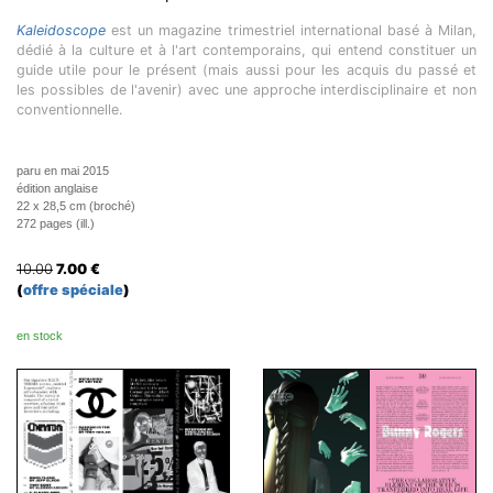
Kaleidoscope
est un magazine trimestriel international basé à Milan,
dédié à la culture et à l'art contemporains, qui entend constituer un
guide utile pour le présent (mais aussi pour les acquis du passé et
les possibles de l'avenir) avec une approche interdisciplinaire et non
conventionnelle.
paru en mai 2015
édition anglaise
22 x 28,5 cm (broché)
272 pages (ill.)
10.00
7.00
€
(
offre spéciale
)
en stock