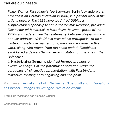
carrière du cinéaste.
Rainer Werner Fassbinder's fourteen-part
Berlin Alexanderplatz
,
broadcast on German television in 1980, is a pivotal work in the
artist's oeuvre. The 1929 novel by Alfred Döblin, a
subproletarian apocalypse set in the Weimar Republic, provided
Fassbinder with material to historicize the avant-garde of the
1920s and redetermine the relationship between utopianism and
popular address. While Döblin created his protagonist to be a
hysteric, Fassbinder wanted to hystericize the viewer. In this
work, along with others from the same period, Fassbinder
established a Jewish-German mirror rotating on the axis of the
Holocaust.
In
Hystericizing Germany
, Manfred Hermes provides an
excursive analysis of the potential of narration within the
paradoxes of cinematic representation, with Fassbinder's
miniseries forming both beginning and end point.
Voir aussi
Armelle Talbot, Guillaume Sibertin-Blanc :
Variations
Fassbinder – Images d'Allemagne, désirs de cinéma
.
Traduit de l'Allemand par Nicholas Grindell.
Conception graphique : HIT.