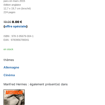
paru en mars 2015
édition anglaise
12,7 x 19,7 cm (broché)
224 pages
19.00
8.00
€
(
offre spéciale
)
ISBN :
978-3-95679-004-1
EAN :
9783956790041
en stock
thèmes
Allemagne
Cinéma
Manfred Hermes : également présent(e) dans