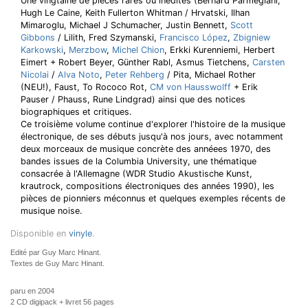
Une vingtaine de pièces rares ou inédites (Bernard Parmegiani,
Hugh Le Caine, Keith Fullerton Whitman / Hrvatski, Ilhan
Mimaroglu, Michael J Schumacher, Justin Bennett,
Scott
Gibbons
/ Lilith, Fred Szymanski,
Francisco López
,
Zbigniew
Karkowski
,
Merzbow
,
Michel Chion
, Erkki Kurenniemi, Herbert
Eimert + Robert Beyer, Günther Rabl, Asmus Tietchens,
Carsten
Nicolai
/
Alva Noto
,
Peter Rehberg
/ Pita, Michael Rother
(NEU!), Faust, To Rococo Rot,
CM von Hausswolff
+ Erik
Pauser / Phauss, Rune Lindgrad) ainsi que des notices
biographiques et critiques.
Ce troisième volume continue d'explorer l'histoire de la musique
électronique, de ses débuts jusqu'à nos jours, avec notamment
deux morceaux de musique concrète des annéees 1970, des
bandes issues de la Columbia University, une thématique
consacrée à l'Allemagne (WDR Studio Akustische Kunst,
krautrock, compositions électroniques des années 1990), les
pièces de pionniers méconnus et quelques exemples récents de
musique noise.
Disponible en
vinyle
.
Edité par Guy Marc Hinant.
Textes de Guy Marc Hinant.
paru en 2004
2 CD digipack + livret 56 pages