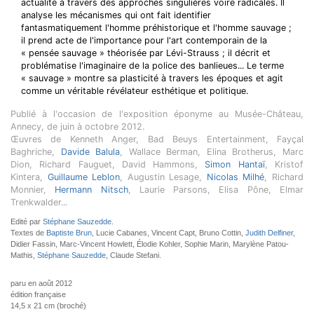
actualité à travers des approches singulières voire radicales. Il
analyse les mécanismes qui ont fait identifier
fantasmatiquement l'homme préhistorique et l'homme sauvage ;
il prend acte de l'importance pour l'art contemporain de la
« pensée sauvage » théorisée par Lévi-Strauss ; il décrit et
problématise l'imaginaire de la police des banlieues... Le terme
« sauvage » montre sa plasticité à travers les époques et agit
comme un véritable révélateur esthétique et politique.
Publié à l'occasion de l'exposition éponyme au Musée-Château,
Annecy, de juin à octobre 2012
.
Œuvres de Kenneth Anger, Bad Beuys Entertainment, Fayçal
Baghriche,
Davide Balula
, Wallace Berman, Elina Brotherus, Marc
Dion, Richard Fauguet, David Hammons,
Simon Hantaï
, Kristof
Kintera,
Guillaume Leblon
, Augustin Lesage,
Nicolas Milhé
, Richard
Monnier,
Hermann Nitsch
, Laurie Parsons, Elisa Pône, Elmar
Trenkwalder...
Edité par
Stéphane Sauzedde
.
Textes de
Baptiste Brun
, Lucie Cabanes, Vincent Capt, Bruno Cottin,
Judith Delfiner
,
Didier Fassin, Marc-Vincent Howlett, Élodie Kohler, Sophie Marin, Marylène Patou-
Mathis,
Stéphane Sauzedde
, Claude Stefani.
paru en août 2012
édition française
14,5 x 21 cm (broché)