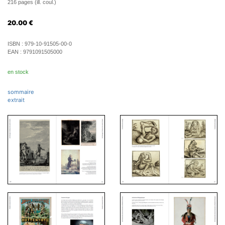
216 pages (ill. coul.)
20.00
€
ISBN :
979-10-91505-00-0
EAN :
9791091505000
en stock
sommaire
extrait