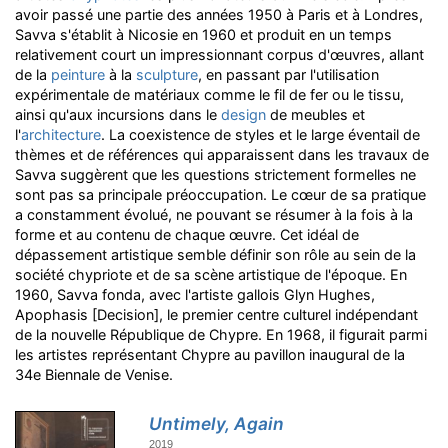
avoir passé une partie des années 1950 à Paris et à Londres,
Savva s'établit à Nicosie en 1960 et produit en un temps
relativement court un impressionnant corpus d'œuvres, allant
de la
peinture
à la
sculpture
, en passant par l'utilisation
expérimentale de matériaux comme le fil de fer ou le tissu,
ainsi qu'aux incursions dans le
design
de meubles et
l'
architecture
. La coexistence de styles et le large éventail de
thèmes et de références qui apparaissent dans les travaux de
Savva suggèrent que les questions strictement formelles ne
sont pas sa principale préoccupation. Le cœur de sa pratique
a constamment évolué, ne pouvant se résumer à la fois à la
forme et au contenu de chaque œuvre. Cet idéal de
dépassement artistique semble définir son rôle au sein de la
société chypriote et de sa scène artistique de l'époque. En
1960, Savva fonda, avec l'artiste gallois Glyn Hughes,
Apophasis [Decision], le premier centre culturel indépendant
de la nouvelle République de Chypre. En 1968, il figurait parmi
les artistes représentant Chypre au pavillon inaugural de la
34e Biennale de Venise.
Untimely, Again
2019