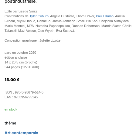
postindustrielle.
Edité par Lisette Smits.
Contributions de
Tyler Coburn
, Angelo Custódio, Thom Driver,
Paul Elliman
, Amelia
Groom, Miyuki Inoue, Danae Io, Jamila Johnson-Small, Bin Koh, Snejanka Mihaylova,
Maria Montesi, MPA, Natasha Papadopoulou, Duncan Robertson, Marnie Slater, Cécile
Tafanelli, Mavi Veloso, Geo Wyeth, Eva Šusová.
Conception graphique : Juliette Lizotte.
paru en octobre 2020
édition anglaise
14 x 20,5 cm (broché)
344 pages (127 ill. n&b)
15.00
€
ISBN :
978-3-95679-514-5
EAN :
9783956795145
en stock
thème
Art contemporain