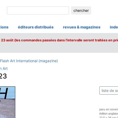
chercher
tions
éditeurs distribués
revues & magazines
inde
u 23 août (les commandes passées dans l'intervalle seront traitées en pri
Flash Art International (magazine)
h Art
23
liste de s
paru en nove
édition anglais
22,5 x 29 cm 