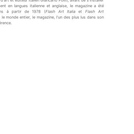
'art et éditeur italien Giancarlo Politi, avant de s'installer
ment en langues italienne et anglaise, le magazine a été
ons à partir de 1978 (
Flash Art Italia
et
Flash Art
s le monde entier, le magazine, l'un des plus lus dans son
érence.