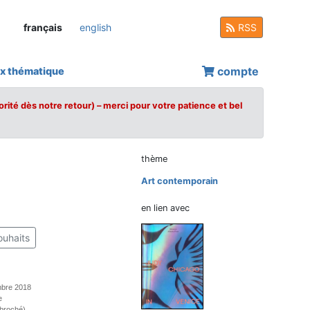
français
english
RSS
compte
x thématique
orité dès notre retour) – merci pour votre patience et bel
thème
Art contemporain
en lien avec
ouhaits
mbre 2018
e
(broché)