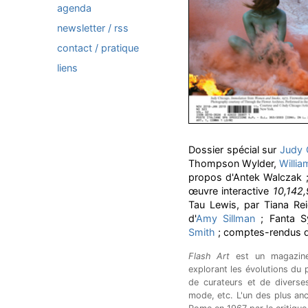
agenda
newsletter / rss
contact / pratique
liens
Dossier spécial sur
Judy 
Thompson Wylder,
Willi
propos d'Antek Walczak ;
œuvre interactive
10,142
Tau Lewis, par Tiana Rei
d'
Amy Sillman
; Fanta Sy
Smith
; comptes-rendus d
Flash Art
est un magazine 
explorant les évolutions du pa
de curateurs et de diverses
mode, etc. L'un des plus an