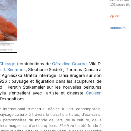
132 pages (ill.
épuisé
sommaire
Chicago
(contributions de
Géraldine Gourbe
, Viki D.
am J. Simmons
, Stephanie Seidel) ; Thomas Duncan à
 Agnieszka Gratza interroge Tania Brugera sur son
,926
; paysage et figuration dans les sculptures de
d ; Kerstin Stakemeier sur les nouvelles peintures
lla s'entretient avec l'artiste et cinéaste
Cauleen
'expositions.
international trimestriel
dédiée à l'art contemporain,
ysage culturel à travers le travail d'artistes, d'écrivains,
 personnalités du monde de l'art, de la culture, de la
ciens magazines d'art européens,
Flash Art
a été fondé à