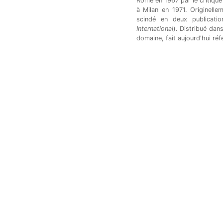
Rome en 1967 par le critique d
à Milan en 1971. Originelle
scindé en deux publicati
International
). Distribué dan
domaine, fait aujourd'hui réf