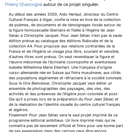
Thierry Chancogne
autour de ce projet singulier.
Au début des années 2000, Aldo Herlaut, directeur du Centre
Culturel Français à Alger, confie la mise en livre de la collection
de poèmes, de documents et de témoignages tissée autour de
la figure homosexuelle libertaire et fidèle à l'Algérie de Jean
Sénac à Christophe Jacquet.
Pour Jean Sénac
n'est pas la seule
édition prévue au catalogue des éditions Rubicube et de la
collection A4. Pour proposer aux relations contrariées de la
France et de l'Algérie un visage plus libre, souriant et sensible,
d'autres titres sont prévus. On veut revendiquer la figure et
l'œuvre méconnue de l'écrivaine cosmopolite et aventureuse
Isabelle Wilhelmina Marie Eberhart. Une française d'origine
russo-allemande née en Suisse qui finira musulmane, aux côtés
des populations algériennes et réfractaire à la société coloniale.
Sous le titre
Bienvenue
, Christophe Jacquet veut éditer un
ensemble de photographies des paysages, des vies, des
activités et des présences de l'Algérie post-coloniale et post-
Gia qu'il a prises lors de la préparation du
Pour Jean Sénac
et
de la réalisation de l'identité visuelle du centre culturel français
et algérois.
Finalement
Pour Jean Sénac
sera le seul projet imprimé de ce
programme éditorial ambitieux. Un livre imprimé mais qui ne
connaitra pas de lancement officiel et finira pour une bonne part
de ses exemplaires dans des cartons peut-être encore