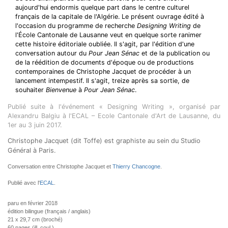
aujourd'hui endormis quelque part dans le centre culturel
français de la capitale de l'Algérie. Le présent ouvrage édité à
l'occasion du programme de recherche
Designing Writing
de
l'École Cantonale de Lausanne veut en quelque sorte ranimer
cette histoire éditoriale oubliée. Il s'agit, par l'édition d'une
conversation autour du
Pour Jean Sénac
et de la publication ou
de la réédition de documents d'époque ou de productions
contemporaines de Christophe Jacquet de procéder à un
lancement intempestif. Il s'agit, treize après sa sortie, de
souhaiter
Bienvenue
à
Pour Jean Sénac
.
Publié suite à l'événement « Designing Writing », organisé par
Alexandru Balgiu à l'ECAL – Ecole Cantonale d'Art de Lausanne, du
1er au 3 juin 2017.
Christophe Jacquet (dit Toffe) est graphiste au sein du Studio
Général à Paris.
Conversation entre Christophe Jacquet et
Thierry Chancogne
.
Publié avec l'
ECAL
.
paru en février 2018
édition bilingue (français / anglais)
21 x 29,7 cm (broché)
60 pages (ill. coul.)