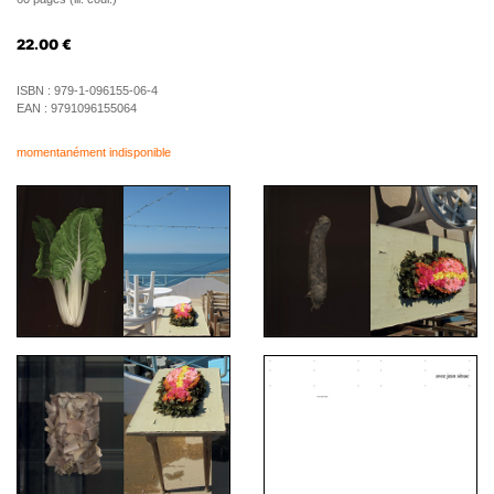
22.00
€
ISBN :
979-1-096155-06-4
EAN :
9791096155064
momentanément indisponible