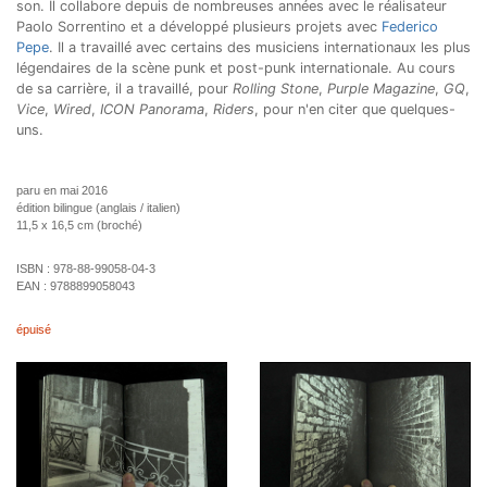
son. Il collabore depuis de nombreuses années avec le réalisateur
Paolo Sorrentino et a développé plusieurs projets avec
Federico
Pepe
. Il a travaillé avec certains des musiciens internationaux les plus
légendaires de la scène punk et post-punk internationale. Au cours
de sa carrière, il a travaillé, pour
Rolling Stone
,
Purple Magazine
,
GQ
,
Vice
,
Wired
,
ICON Panorama
,
Riders
, pour n'en citer que quelques-
uns.
paru en mai 2016
édition bilingue (anglais / italien)
11,5 x 16,5 cm (broché)
ISBN :
978-88-99058-04-3
EAN :
9788899058043
épuisé