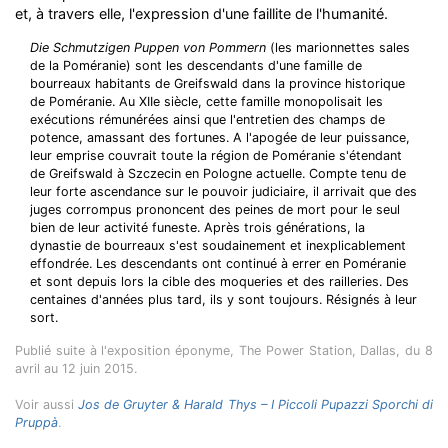
et, à travers elle, l'expression d'une faillite de l'humanité.
Die Schmutzigen Puppen von Pommern
(les marionnettes sales
de la Poméranie) sont les descendants d'une famille de
bourreaux habitants de Greifswald dans la province historique
de Poméranie. Au XIIe siècle, cette famille monopolisait les
exécutions rémunérées ainsi que l'entretien des champs de
potence, amassant des fortunes. A l'apogée de leur puissance,
leur emprise couvrait toute la région de Poméranie s'étendant
de Greifswald à Szczecin en Pologne actuelle. Compte tenu de
leur forte ascendance sur le pouvoir judiciaire, il arrivait que des
juges corrompus prononcent des peines de mort pour le seul
bien de leur activité funeste. Après trois générations, la
dynastie de bourreaux s'est soudainement et inexplicablement
effondrée. Les descendants ont continué à errer en Poméranie
et sont depuis lors la cible des moqueries et des railleries. Des
centaines d'années plus tard, ils y sont toujours. Résignés à leur
sort.
Publié suite à l'exposition éponyme, The Power Station, Dallas, du 8
avril au 12 juin 2015.
Voir aussi
Jos de Gruyter & Harald Thys – I Piccoli Pupazzi Sporchi di
Pruppà
.