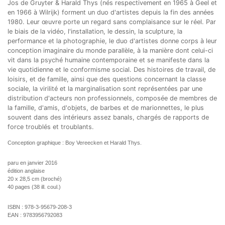
Jos de Gruyter & Harald Thys (nés respectivement en 1965 à Geel et
en 1966 à Wilrijk) forment un duo d'artistes depuis la fin des années
1980. Leur œuvre porte un regard sans complaisance sur le réel. Par
le biais de la vidéo, l'installation, le dessin, la sculpture, la
performance et la photographie, le duo d'artistes donne corps à leur
conception imaginaire du monde parallèle, à la manière dont celui-ci
vit dans la psyché humaine contemporaine et se manifeste dans la
vie quotidienne et le conformisme social. Des histoires de travail, de
loisirs, et de famille, ainsi que des questions concernant la classe
sociale, la virilité et la marginalisation sont représentées par une
distribution d'acteurs non professionnels, composée de membres de
la famille, d'amis, d'objets, de barbes et de marionnettes, le plus
souvent dans des intérieurs assez banals, chargés de rapports de
force troublés et troublants.
Conception graphique : Boy Vereecken et Harald Thys.
paru en janvier 2016
édition anglaise
20 x 28,5 cm (broché)
40 pages (38 ill. coul.)
ISBN :
978-3-95679-208-3
EAN :
9783956792083