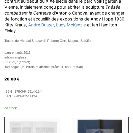
contruit au début du XIXe siècle dans le parc Volksgarten à
Vienne, initialement conçu pour abriter la sculpture
Thésée
combattant le Centaure
d'Antonio Canova, avant de changer
de fonction et accueillir des expositions de Andy Hope 1930,
Kitty Kraus,
André Butzer
,
Lucy McKenzie
et Ian Hamilton
Finley.
Textes de Michael Bracewell, Roberto Ohrt, Magnus Schäfer.
paru en août 2013
édition anglaise
21 x 29,7 (coffret)
104 pages (10 livrets et affiches pliées, ill. coul. et n&b)
26.00
€
ISBN :
978-3-943514-12-4
EAN :
9783943514124
en stock