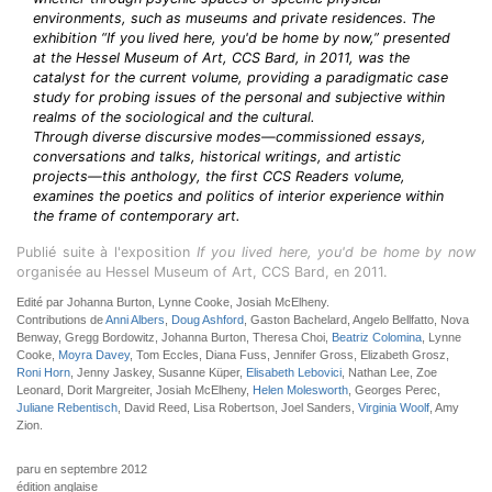
environments, such as museums and private residences. The
exhibition “If you lived here, you'd be home by now,” presented
at the Hessel Museum of Art, CCS Bard, in 2011, was the
catalyst for the current volume, providing a paradigmatic case
study for probing issues of the personal and subjective within
realms of the sociological and the cultural.
Through diverse discursive modes—commissioned essays,
conversations and talks, historical writings, and artistic
projects—this anthology, the first CCS Readers volume,
examines the poetics and politics of interior experience within
the frame of contemporary art.
Publié suite à l'exposition
If you lived here, you'd be home by now
organisée au Hessel Museum of Art, CCS Bard, en 2011.
Edité par Johanna Burton, Lynne Cooke, Josiah McElheny.
Contributions de
Anni Albers
,
Doug Ashford
, Gaston Bachelard, Angelo Bellfatto, Nova
Benway, Gregg Bordowitz, Johanna Burton, Theresa Choi,
Beatriz Colomina
, Lynne
Cooke,
Moyra Davey
, Tom Eccles, Diana Fuss, Jennifer Gross, Elizabeth Grosz,
Roni Horn
, Jenny Jaskey, Susanne Küper,
Elisabeth Lebovici
, Nathan Lee, Zoe
Leonard, Dorit Margreiter, Josiah McElheny,
Helen Molesworth
, Georges Perec,
Juliane Rebentisch
, David Reed, Lisa Robertson, Joel Sanders,
Virginia Woolf
, Amy
Zion.
paru en septembre 2012
édition anglaise