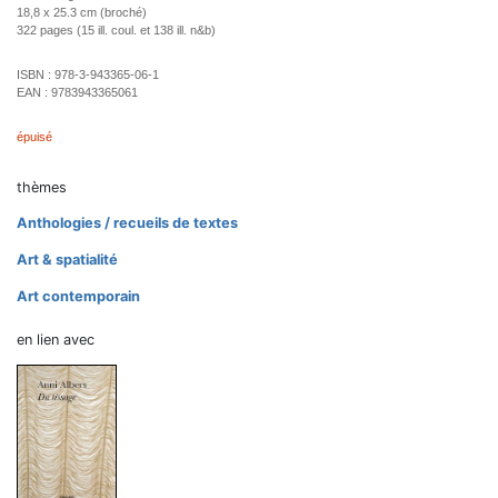
18,8 x 25.3 cm (broché)
322 pages (15 ill. coul. et 138 ill. n&b)
ISBN :
978-3-943365-06-1
EAN :
9783943365061
épuisé
thèmes
Anthologies / recueils de textes
Art & spatialité
Art contemporain
en lien avec