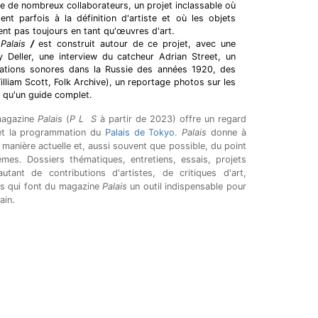
de de nombreux collaborateurs, un projet inclassable où
nt parfois à la définition d'artiste et où les objets
nt pas toujours en tant qu'œuvres d'art.
e
Palais
/
est construit autour de ce projet, avec une
 Deller, une interview du catcheur Adrian Street, un
ntations sonores dans la Russie des années 1920, des
illiam Scott, Folk Archive), un reportage photos sur les
i qu'un guide complet.
 magazine
Palais
(
P L S
à partir de 2023) offre un regard
 et la programmation du
Palais de Tokyo
.
Palais
donne à
 manière actuelle et, aussi souvent que possible, du point
mes. Dossiers thématiques, entretiens, essais, projets
utant de contributions d'artistes, de critiques d'art,
ens qui font du magazine
Palais
un outil indispensable pour
ain.