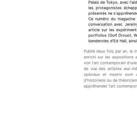
Palais de Tokyo, avec l'ai
les protagonistes échappe
présentés ne s'appréhende
Ce numéro du magazin
conversation avec Jeremy
article sur les expérime
portfolios (Golf Drouot, W
banderoles d'Ed Hall, ains
Publié deux fois par an, le
enrichi sur les expositions
voir l'art contemporain d'une
de vue des artistes eux-mê
spéciaux et inserts sont a
d'historiens ou de théorici
appréhender l'art contempor