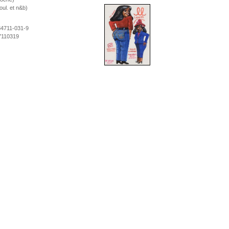
coul. et n&b)
84711-031-9
7110319