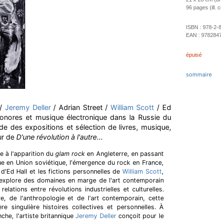
96 pages (ill. 
ISBN :
978-2-
EAN :
978284
épuisé
sommaire
/
Jeremy Deller
/ Adrian Street /
William Scott
/ Ed
sonores et musique électronique dans la Russie du
de des expositions et sélection de livres, musique,
ur de
D'une révolution à l'autre
...
le à l'apparition du
glam rock
en Angleterre, en passant
ue en Union soviétique, l'émergence du rock en France,
d'Ed Hall et les fictions personnelles de
William Scott
,
xplore des domaines en marge de l'art contemporain
relations entre révolutions industrielles et culturelles.
ire, de l'anthropologie et de l'art contemporain, cette
e singulière histoires collectives et personnelles. À
che, l'artiste britannique
Jeremy Deller
conçoit pour le