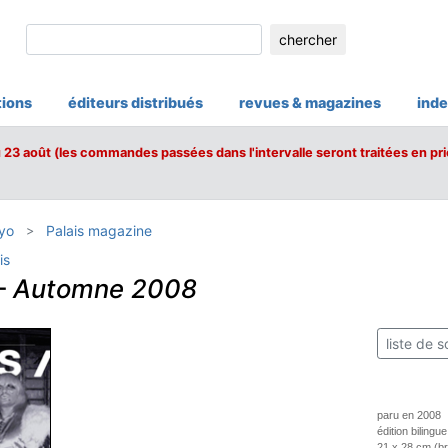
chercher
tions
éditeurs distribués
revues & magazines
inde
u 23 août (les commandes passées dans l'intervalle seront traitées en pri
yo
Palais magazine
is
–
Automne 2008
liste de s
paru en 2008
édition bilingue
21 x 28 cm (b