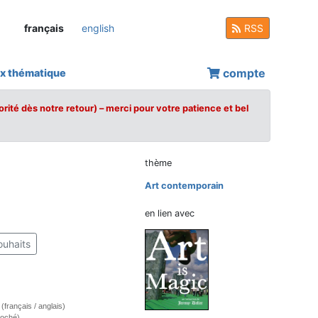
français
english
RSS
compte
x thématique
orité dès notre retour) – merci pour votre patience et bel
thème
Art contemporain
en lien avec
ouhaits
 (français / anglais)
roché)