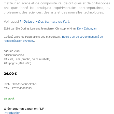
metteur en scène et de compositeurs, de critiques et de philosophes
ont questionné les pratiques expérimentales contemporaines, au
croisement des sciences, des arts et des nouvelles technologies.
Voir aussi
In Octavo – Des formats de l'art
.
Edité par Elie During, Laurent Jeanpierre, Christophe Kihm,
Dork Zabunyan
.
Coédité avec les Publications des Marquisats /
École d'art de la Communauté de
l'agglomération d'Annecy
.
paru en 2009
édition française
13 x 20,5 cm (broché, couv. à rabats)
408 pages (70 ill. n&b)
24.00
€
ISBN :
978-2-84066-339-3
EAN :
9782840663393
en stock
télécharger un extrait en PDF :
Introduction