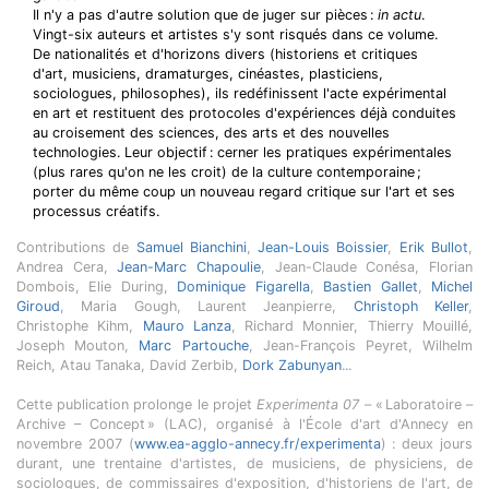
Il n'y a pas d'autre solution que de juger sur pièces :
in actu
.
Vingt-six auteurs et artistes s'y sont risqués dans ce volume.
De nationalités et d'horizons divers (historiens et critiques
d'art, musiciens, dramaturges, cinéastes, plasticiens,
sociologues, philosophes), ils redéfinissent l'acte expérimental
en art et restituent des protocoles d'expériences déjà conduites
au croisement des sciences, des arts et des nouvelles
technologies. Leur objectif : cerner les pratiques expérimentales
(plus rares qu'on ne les croit) de la culture contemporaine ;
porter du même coup un nouveau regard critique sur l'art et ses
processus créatifs.
Contributions de
Samuel Bianchini
,
Jean-Louis Boissier
,
Erik Bullot
,
Andrea Cera,
Jean-Marc Chapoulie
, Jean-Claude Conésa, Florian
Dombois, Elie During,
Dominique Figarella
,
Bastien Gallet
,
Michel
Giroud
, Maria Gough, Laurent Jeanpierre,
Christoph Keller
,
Christophe Kihm,
Mauro Lanza
, Richard Monnier, Thierry Mouillé,
Joseph Mouton,
Marc Partouche
, Jean-François Peyret, Wilhelm
Reich, Atau Tanaka, David Zerbib,
Dork Zabunyan
...
Cette publication prolonge le projet
Experimenta 07
– « Laboratoire –
Archive – Concept » (LAC), organisé à l'École d'art d'Annecy en
novembre 2007 (
www.ea-agglo-annecy.fr/experimenta
) : deux jours
durant, une trentaine d'artistes, de musiciens, de physiciens, de
sociologues, de commissaires d'exposition, d'historiens de l'art, de