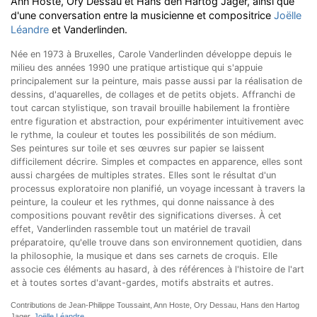
Ann Hoste, Ory Dessau et Hans den Hartog Jager, ainsi que
d'une conversation entre la musicienne et compositrice
Joëlle
Léandre
et Vanderlinden.
Née en 1973 à Bruxelles, Carole Vanderlinden développe depuis le
milieu des années 1990 une pratique artistique qui s'appuie
principalement sur la peinture, mais passe aussi par la réalisation de
dessins, d'aquarelles, de collages et de petits objets. Affranchi de
tout carcan stylistique, son travail brouille habilement la frontière
entre figuration et abstraction, pour expérimenter intuitivement avec
le rythme, la couleur et toutes les possibilités de son médium.
Ses peintures sur toile et ses œuvres sur papier se laissent
difficilement décrire. Simples et compactes en apparence, elles sont
aussi chargées de multiples strates. Elles sont le résultat d'un
processus exploratoire non planifié, un voyage incessant à travers la
peinture, la couleur et les rythmes, qui donne naissance à des
compositions pouvant revêtir des significations diverses. À cet
effet, Vanderlinden rassemble tout un matériel de travail
préparatoire, qu'elle trouve dans son environnement quotidien, dans
la philosophie, la musique et dans ses carnets de croquis. Elle
associe ces éléments au hasard, à des références à l'histoire de l'art
et à toutes sortes d'avant-gardes, motifs abstraits et autres.
Contributions de Jean-Philippe Toussaint, Ann Hoste, Ory Dessau, Hans den Hartog
Jager,
Joëlle Léandre
.