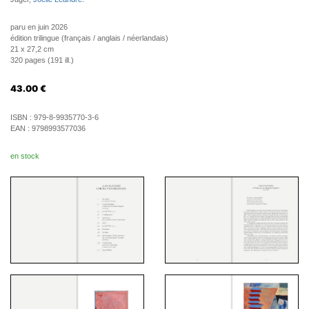
paru en juin 2026
édition trilingue (français / anglais / néerlandais)
21 x 27,2 cm
320 pages (191 ill.)
43.00
€
ISBN :
979-8-9935770-3-6
EAN :
9798993577036
en stock