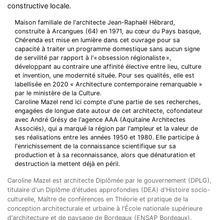
constructive locale.
Maison familiale de l'architecte Jean-Raphaël Hébrard,
construite à Arcangues (64) en 1971, au cœur du Pays basque,
Chérenda est mise en lumière dans cet ouvrage pour sa
capacité à traiter un programme domestique sans aucun signe
de servilité par rapport à l'« obsession régionaliste »,
développant au contraire une affinité élective entre lieu, culture
et invention, une modernité située. Pour ses qualités, elle est
labellisée en 2020 « Architecture contemporaine remarquable »
par le ministère de la Culture.
Caroline Mazel rend ici compte d'une partie de ses recherches,
engagées de longue date autour de cet architecte, cofondateur
avec André Grésy de l'agence AAA (Aquitaine Architectes
Associés), qui a marqué la région par l'ampleur et la valeur de
ses réalisations entre les années 1950 et 1980. Elle participe à
l'enrichissement de la connaissance scientifique sur sa
production et à sa reconnaissance, alors que dénaturation et
destruction la mettent déjà en péril.
Caroline Mazel est architecte Diplômée par le gouvernement (DPLG),
titulaire d'un Diplôme d'études approfondies (DEA) d'Histoire socio-
culturelle, Maître de conférences en Théorie et pratique de la
conception architecturale et urbaine à l'École nationale supérieure
d'architecture et de paysage de Bordeaux (ENSAP Bordeaux).