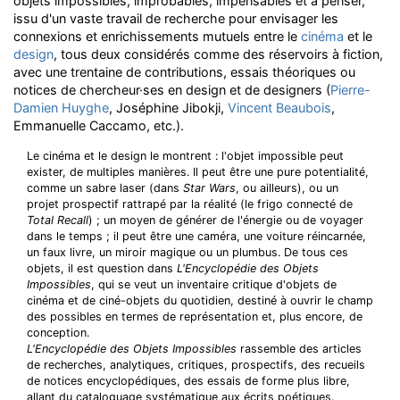
objets impossibles, improbables, impensables et à penser,
issu d'un vaste travail de recherche pour envisager les
connexions et enrichissements mutuels entre le
cinéma
et le
design
, tous deux considérés comme des réservoirs à fiction,
avec une trentaine de contributions, essais théoriques ou
notices de chercheur·ses en design et de designers (
Pierre-
Damien Huyghe
, Joséphine Jibokji,
Vincent Beaubois
,
Emmanuelle Caccamo, etc.).
Le cinéma et le design le montrent : l'objet impossible peut
exister, de multiples manières. Il peut être une pure potentialité,
comme un sabre laser (dans
Star Wars
, ou ailleurs), ou un
projet prospectif rattrapé par la réalité (le frigo connecté de
Total Recall
) ; un moyen de générer de l'énergie ou de voyager
dans le temps ; il peut être une caméra, une voiture réincarnée,
un faux livre, un miroir magique ou un plumbus. De tous ces
objets, il est question dans
L'Encyclopédie des Objets
Impossibles
, qui se veut un inventaire critique d'objets de
cinéma et de ciné-objets du quotidien, destiné à ouvrir le champ
des possibles en termes de représentation et, plus encore, de
conception.
L'Encyclopédie des Objets Impossibles
rassemble des articles
de recherches, analytiques, critiques, prospectifs, des recueils
de notices encyclopédiques, des essais de forme plus libre,
allant du cataloguage systématique aux écrits poétiques.