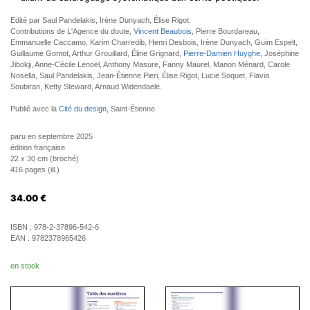
Edité par Saul Pandelakis, Irène Dunyach, Élise Rigot.
Contributions de L'Agence du doute,
Vincent Beaubois
, Pierre Bourdareau,
Emmanuelle Caccamo, Karim Charredib, Henri Desbois, Irène Dunyach, Guim Espelt,
Guillaume Gomot, Arthur Grouillard, Éline Grignard,
Pierre-Damien Huyghe
, Joséphine
Jibokji, Anne-Cécile Lenoël, Anthony Masure, Fanny Maurel, Manon Ménard, Carole
Nosella, Saul Pandelakis, Jean-Étienne Pieri, Élise Rigot, Lucie Soquet, Flavia
Soubiran, Ketty Steward, Arnaud Widendaele.
Publié avec la
Cité du design
, Saint-Étienne.
paru en septembre 2025
édition française
22 x 30 cm (broché)
416 pages (ill.)
34.00
€
ISBN :
978-2-37896-542-6
EAN :
9782378965426
en stock