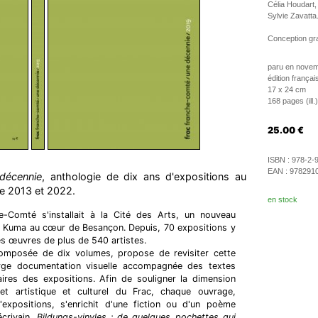
Célia Houdart,
Sylvie Zavatta
Conception gr
paru en nove
édition françai
17 x 24 cm
168 pages (ill.)
25.00
€
ISBN :
978-2-
EAN :
978291
décennie
, anthologie de dix ans d'expositions au
e 2013 et 2022.
en stock
-Comté s'installait à la Cité des Arts, un nouveau
 Kuma au cœur de Besançon. Depuis, 70 expositions y
es œuvres de plus de 540 artistes.
omposée de dix volumes, propose de revisiter cette
arge documentation visuelle accompagnée des textes
ires des expositions. Afin de souligner la dimension
ojet artistique et culturel du Frac, chaque ouvrage,
xpositions, s'enrichit d'une fiction ou d'un poème
écrivain.
Bildungs-vinyles : de quelques pochettes qui