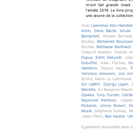
m'ont fait grandir (mais 
l'année 2019. Le livre pr
une œuvre de la collection
Avec
Lawrence Abu Hamdan
Antin
,
Silvia Bächli
,
Istvan
Bernardini
, Hicham Berrad
Boulley,
Mohamed Bourouis
Büchler,
Balthasar Burkhard
Collectif etadam, Charles 
Dupuy
,
Edith Dekyndt
, Juli
Dubuffet
, Isaac Fisches,
Do
Hamilton
, Sharon Hayes,
T
Veronica Janssens
,
Joe Jon
Kohira, Marie-Jo Lafontaine
Sol LeWitt
,
György Ligeti
, 
Mechita
, Ari Benjamin Meyer
Opalka
,
Tony Oursler
,
Cécile
Raymond Pettibon
, Vlada
Rickards
,
Jimmy Robert
,
Di
Musik
, Stéphanie Solinas, K
Julien Tiberi,
Ben Vautier
,
Ul
Egalement disponible dans 