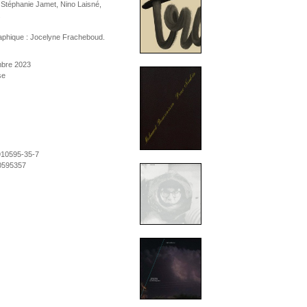
 Stéphanie Jamet, Nino Laisné,
.
aphique : Jocelyne Fracheboud.
mbre 2023
se
910595-35-7
0595357