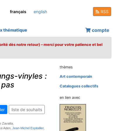
français
english
RSS
compte
x thématique
orité dès notre retour) – merci pour votre patience et bel
thèmes
ungs-vinyles :
Art contemporain
 pas
Catalogues collectifs
en lien avec
er
liste de souhaits
e Zavatta.
ke Aden,
Jean-Michel Espitallier
,