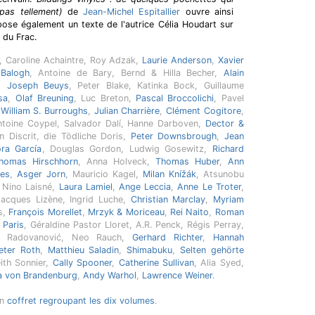
pas tellement)
de
Jean-Michel Espitallier
ouvre ainsi
opose également un texte de l'autrice Célia Houdart sur
 du Frac.
, Caroline Achaintre, Roy Adzak,
Laurie Anderson
,
Xavier
 Balogh
, Antoine de Bary, Bernd & Hilla Becher,
Alain
a,
Joseph Beuys
, Peter Blake, Katinka Bock, Guillaume
sa
,
Olaf Breuning
, Luc Breton,
Pascal Broccolichi
, Pavel
,
William S. Burroughs
,
Julian Charrière
,
Clément Cogitore
,
Antoine Coypel, Salvador Dalí, Hanne Darboven,
Dector &
en Discrit, die Tödliche Doris,
Peter Downsbrough
,
Jean
ra García
, Douglas Gordon, Ludwig Gosewitz,
Richard
homas Hirschhorn
, Anna Holveck,
Thomas Huber
,
Ann
es
,
Asger Jorn
, Mauricio Kagel,
Milan Knížák
, Atsunobu
, Nino Laisné,
Laura Lamiel
,
Ange Leccia
,
Anne Le Troter
,
Jacques Lizène, Ingrid Luche,
Christian Marclay
,
Myriam
s,
François Morellet
,
Mrzyk & Moriceau
,
Rei Naito
,
Roman
 Paris
, Géraldine Pastor Lloret, A.R. Penck, Régis Perray,
n Radovanović, Neo Rauch,
Gerhard Richter
,
Hannah
eter Roth
,
Matthieu Saladin
,
Shimabuku
,
Selten gehörte
eith Sonnier,
Cally Spooner
,
Catherine Sullivan
, Alia Syed,
la von Brandenburg
,
Andy Warhol
,
Lawrence Weiner
.
un
coffret regroupant les dix volumes
.