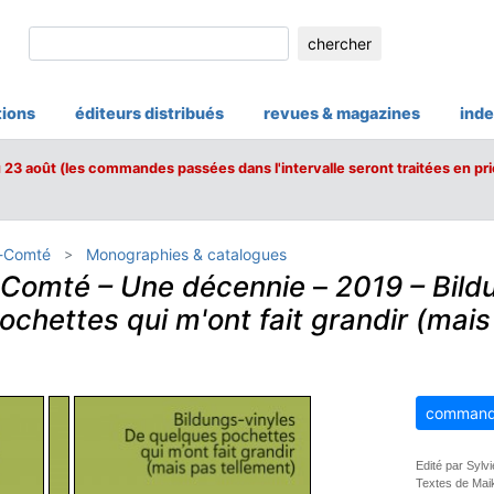
chercher
tions
éditeurs distribués
revues & magazines
inde
u 23 août (les commandes passées dans l'intervalle seront traitées en pri
e-Comté
Monographies & catalogues
-Comté – Une décennie
–
2019 – Bild
chettes qui m'ont fait grandir (mais
command
Edité par Sylvi
Textes de Mai