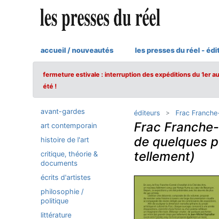
accueil / nouveautés
les presses du réel - édi
fermeture estivale : interruption des expéditions du 1er a
été !
avant-gardes
éditeurs
Frac Franch
Frac Franche
art contemporain
de quelques po
histoire de l'art
tellement)
critique, théorie &
documents
écrits d'artistes
philosophie /
politique
littérature