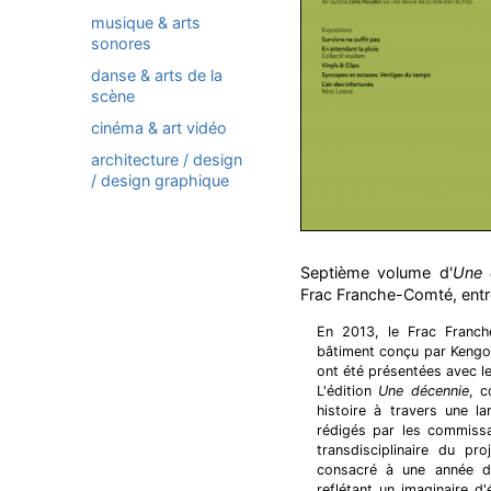
musique & arts
sonores
danse & arts de la
scène
cinéma & art vidéo
architecture / design
/ design graphique
Septième volume d'
Une 
Frac Franche-Comté, entr
En 2013, le Frac Franche
bâtiment conçu par Kengo
ont été présentées avec l
L'édition
Une décennie
, c
histoire à travers une l
rédigés par les commissa
transdisciplinaire du pr
consacré à une année d'e
reflétant un imaginaire d'