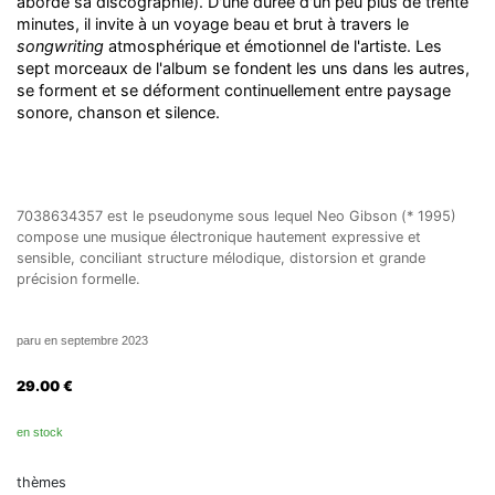
aborde sa discographie). D'une durée d'un peu plus de trente
minutes, il invite à un voyage beau et brut à travers le
songwriting
atmosphérique et émotionnel de l'artiste. Les
sept morceaux de l'album se fondent les uns dans les autres,
se forment et se déforment continuellement entre paysage
sonore, chanson et silence.
7038634357 est le pseudonyme sous lequel Neo Gibson (* 1995)
compose une musique électronique hautement expressive et
sensible, conciliant structure mélodique, distorsion et grande
précision formelle.
paru en septembre 2023
29.00
€
en stock
thèmes