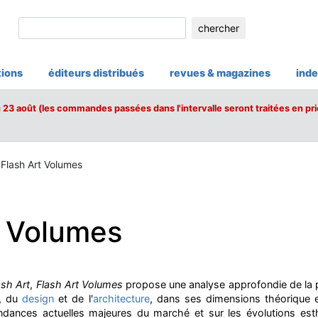
chercher
tions
éditeurs distribués
revues & magazines
inde
u 23 août (les commandes passées dans l'intervalle seront traitées en pri
Flash Art Volumes
t Volumes
ash Art
,
Flash Art Volumes
propose une analyse approfondie de la
, du
design
et de l'
architecture
, dans ses dimensions théorique 
endances actuelles majeures du marché et sur les évolutions est