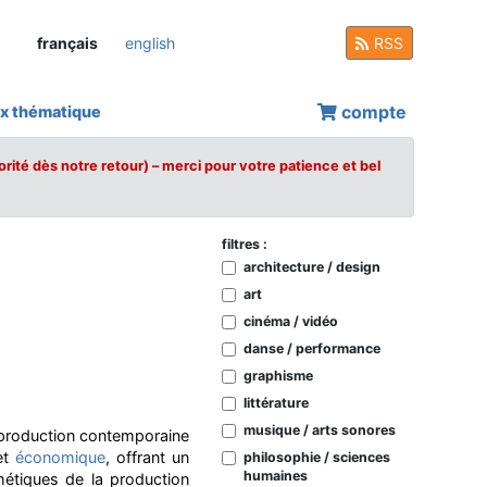
français
english
RSS
compte
x thématique
orité dès notre retour) – merci pour votre patience et bel
filtres :
architecture / design
art
cinéma / vidéo
danse / performance
graphisme
littérature
musique / arts sonores
 production contemporaine
et
économique
, offrant un
philosophie / sciences
humaines
hétiques de la production