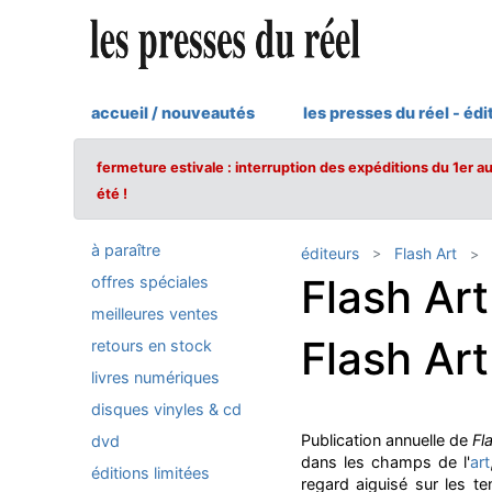
accueil / nouveautés
les presses du réel - édi
fermeture estivale : interruption des expéditions du 1er a
été !
à paraître
éditeurs
Flash Art
Flash Art
offres spéciales
meilleures ventes
Flash Ar
retours en stock
livres numériques
disques vinyles & cd
Publication annuelle de
Fl
dvd
dans les champs de l'
art
éditions limitées
regard aiguisé sur les t