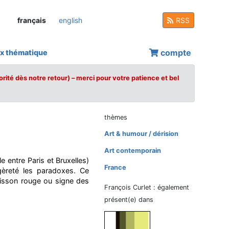
français
english
RSS
compte
x thématique
orité dès notre retour) – merci pour votre patience et bel
thèmes
Art & humour / dérision
Art contemporain
le entre Paris et Bruxelles)
France
gèreté les paradoxes. Ce
poisson rouge ou signe des
François Curlet : également
présent(e) dans