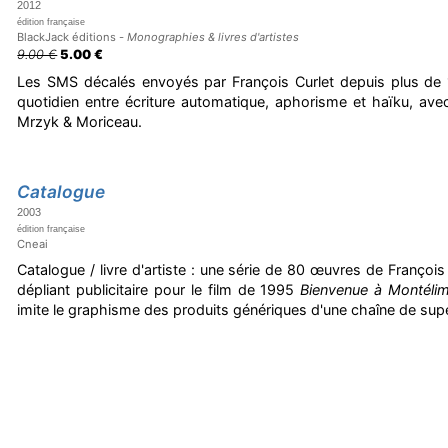
2012
édition française
BlackJack éditions -
Monographies & livres d'artistes
9.00 €
5.00 €
Les SMS décalés envoyés par François Curlet depuis plus de 
quotidien entre écriture automatique, aphorisme et haïku, ave
Mrzyk & Moriceau.
Catalogue
2003
édition française
Cneai
Catalogue / livre d'artiste : une série de 80 œuvres de Franço
dépliant publicitaire pour le film de 1995
Bienvenue à Montéli
imite le graphisme des produits génériques d'une chaîne de su