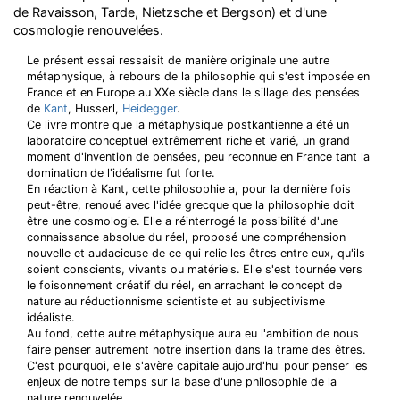
de Ravaisson, Tarde, Nietzsche et Bergson) et d'une
cosmologie renouvelées.
Le présent essai ressaisit de manière originale une autre
métaphysique, à rebours de la philosophie qui s'est imposée en
France et en Europe au XXe siècle dans le sillage des pensées
de
Kant
, Husserl,
Heidegger
.
Ce livre montre que la métaphysique postkantienne a été un
laboratoire conceptuel extrêmement riche et varié, un grand
moment d'invention de pensées, peu reconnue en France tant la
domination de l'idéalisme fut forte.
En réaction à Kant, cette philosophie a, pour la dernière fois
peut-être, renoué avec l'idée grecque que la philosophie doit
être une cosmologie. Elle a réinterrogé la possibilité d'une
connaissance absolue du réel, proposé une compréhension
nouvelle et audacieuse de ce qui relie les êtres entre eux, qu'ils
soient conscients, vivants ou matériels. Elle s'est tournée vers
le foisonnement créatif du réel, en arrachant le concept de
nature au réductionnisme scientiste et au subjectivisme
idéaliste.
Au fond, cette autre métaphysique aura eu l'ambition de nous
faire penser autrement notre insertion dans la trame des êtres.
C'est pourquoi, elle s'avère capitale aujourd'hui pour penser les
enjeux de notre temps sur la base d'une philosophie de la
nature renouvelée.