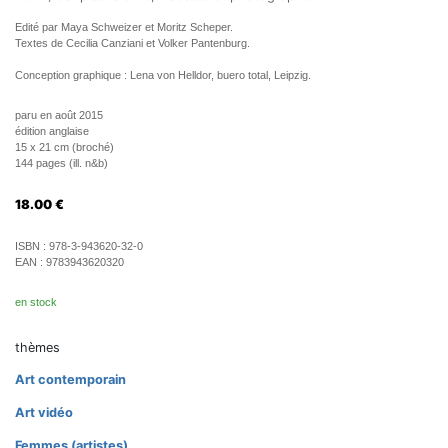
Edité par Maya Schweizer et Moritz Scheper.
Textes de Cecilia Canziani et Volker Pantenburg.
Conception graphique : Lena von Helldor, buero total, Leipzig.
paru en août 2015
édition anglaise
15 x 21 cm (broché)
144 pages (ill. n&b)
18.00
€
ISBN :
978-3-943620-32-0
EAN :
9783943620320
en stock
thèmes
Art contemporain
Art vidéo
Femmes (artistes)