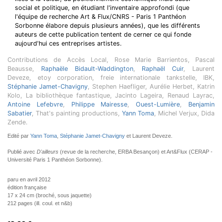
social et politique, en étudiant l'inventaire approfondi (que
l'équipe de recherche Art & Flux/CNRS - Paris 1 Panthéon
Sorbonne élabore depuis plusieurs années), que les différents
auteurs de cette publication tentent de cerner ce qui fonde
aujourd'hui ces entreprises artistes.
Contributions de Accès Local, Rose Marie Barrientos, Pascal
Beausse,
Raphaële Bidault-Waddington
,
Raphaël Cuir
, Laurent
Deveze, etoy corporation, freie internationale tankstelle, IBK,
Stéphanie Jamet-Chavigny
, Stephen Haefliger, Aurélie Herbet, Katrin
Kolo, La bibliothèque fantastique, Jacinto Lageira, Renaud Layrac,
Antoine Lefebvre
,
Philippe Mairesse
,
Ouest-Lumière
,
Benjamin
Sabatier
, That's painting productions,
Yann Toma
, Michel Verjux, Dida
Zende.
Edité par
Yann Toma
,
Stéphanie Jamet-Chavigny
et Laurent Deveze.
Publié avec
D'ailleurs
(revue de la recherche, ERBA Besançon) et Art&Flux (CERAP -
Université Paris 1 Panthéon Sorbonne).
paru en avril 2012
édition française
17 x 24 cm (broché, sous jaquette)
212 pages (ill. coul. et n&b)