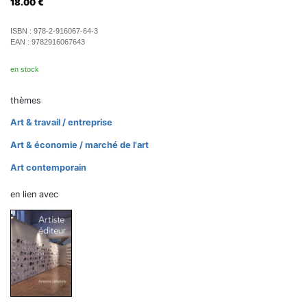
18.00
€
ISBN :
978-2-916067-64-3
EAN :
9782916067643
en stock
thèmes
Art & travail / entreprise
Art & économie / marché de l'art
Art contemporain
en lien avec