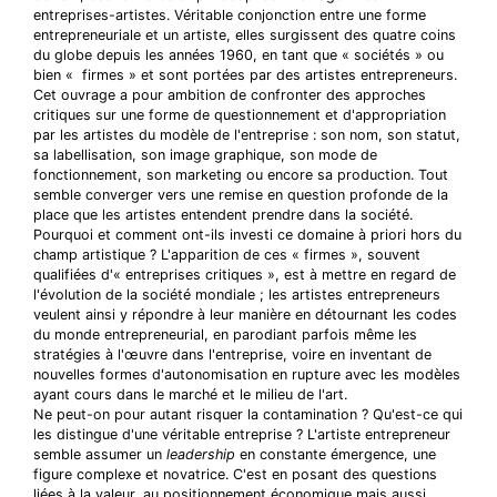
entreprises-artistes. Véritable conjonction entre une forme
entrepreneuriale et un artiste, elles surgissent des quatre coins
du globe depuis les années 1960, en tant que « sociétés » ou
bien « firmes » et sont portées par des artistes entrepreneurs.
Cet ouvrage a pour ambition de confronter des approches
critiques sur une forme de questionnement et d'appropriation
par les artistes du modèle de l'entreprise : son nom, son statut,
sa labellisation, son image graphique, son mode de
fonctionnement, son marketing ou encore sa production. Tout
semble converger vers une remise en question profonde de la
place que les artistes entendent prendre dans la société.
Pourquoi et comment ont-ils investi ce domaine à priori hors du
champ artistique ? L'apparition de ces « firmes », souvent
qualifiées d'« entreprises critiques », est à mettre en regard de
l'évolution de la société mondiale ; les artistes entrepreneurs
veulent ainsi y répondre à leur manière en détournant les codes
du monde entrepreneurial, en parodiant parfois même les
stratégies à l'œuvre dans l'entreprise, voire en inventant de
nouvelles formes d'autonomisation en rupture avec les modèles
ayant cours dans le marché et le milieu de l'art.
Ne peut-on pour autant risquer la contamination ? Qu'est-ce qui
les distingue d'une véritable entreprise ? L'artiste entrepreneur
semble assumer un
leadership
en constante émergence, une
figure complexe et novatrice. C'est en posant des questions
liées à la valeur, au positionnement économique mais aussi