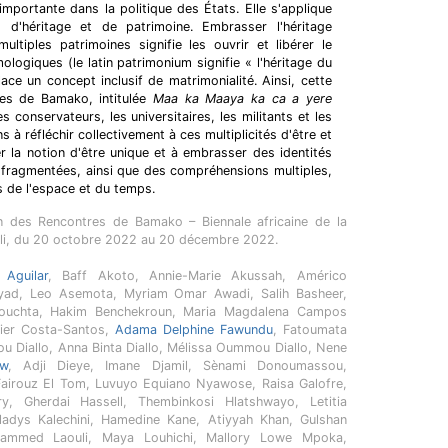
importante dans la politique des États. Elle s'applique
 d'héritage et de patrimoine. Embrasser l'héritage
ltiples patrimoines signifie les ouvrir et libérer le
logiques (le latin patrimonium signifie « l'héritage du
ace un concept inclusif de matrimonialité. Ainsi, cette
res de Bamako, intitulée
Maa ka Maaya ka ca a yere
les conservateurs, les universitaires, les militants et les
 à réfléchir collectivement à ces multiplicités d'être et
r la notion d'être unique et à embrasser des identités
 fragmentées, ainsi que des compréhensions multiples,
s de l'espace et du temps.
on des Rencontres de Bamako – Biennale africaine de la
li, du 20 octobre 2022 au 20 décembre 2022.
 Aguilar
, Baff Akoto, Annie-Marie Akussah, Américo
ad, Leo Asemota, Myriam Omar Awadi, Salih Basheer,
bouchta, Hakim Benchekroun, Maria Magdalena Campos
ier Costa-Santos,
Adama Delphine Fawundu
, Fatoumata
ou Diallo, Anna Binta Diallo, Mélissa Oummou Diallo, Nene
aw
, Adji Dieye, Imane Djamil, Sènami Donoumassou,
airouz El Tom, Luvuyo Equiano Nyawose, Raisa Galofre,
y, Gherdai Hassell, Thembinkosi Hlatshwayo, Letitia
adys Kalechini, Hamedine Kane, Atiyyah Khan, Gulshan
ammed Laouli, Maya Louhichi, Mallory Lowe Mpoka,