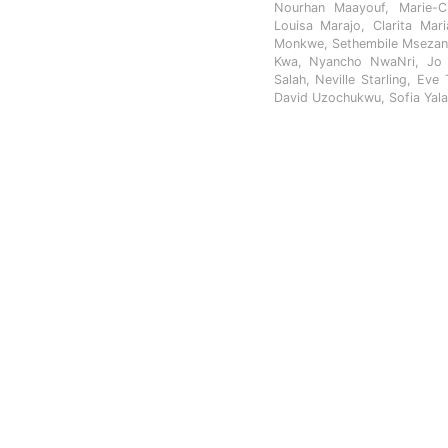
Nourhan Maayouf, Marie-C
Louisa Marajo, Clarita Mar
Monkwe, Sethembile Msezane
Kwa, Nyancho NwaNri, Jo R
Salah, Neville Starling, Ev
David Uzochukwu, Sofia Yala