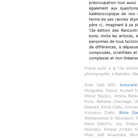
préoccupation tout aussi 
également aux questions
kaléidoscopique de nos mu
terme de ses racines étymo
père »), imaginant à sa pl
13e édition des Rencont
kono
, invite les artistes, 
personnes de tous horizons
de différences, à dépasse
composées, stratifiées et
complexes et non-linéaire
Publié suite à la 13e éditi
photographie, à Bamako, Ma
Avec Saïd Afifi,
Ixmucané
Hunguana, Daoud Aoulad-Sy
Shiraz Bayjoo, Amina Ben
Pons, Rehema Chachage, Ul
Diabaté, Aicha Diallo, Amsat
Aïssatou Diallo,
Binta Di
Abdessamad El Montassir, F
Raisa Galofre, Joy Gregor
Huckaby, Anique Jordan, Gl
Khan, Seif Kousmate, Moh