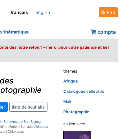
français
english
RSS
compte
x thématique
orité dès notre retour) – merci pour votre patience et bel
thèmes
 des
Afrique
hotographie
Catalogues collectifs
Mali
er
liste de souhaits
Photographie
 de
Bonaventure Soh Bejeng
en lien avec
Ikiriko, Meriem Berrada,
Akinbode
azani Dhlakama.