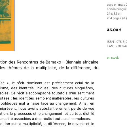
paru en mars 
édition bilingue
24 x 32 cm
264 pages (ill.)
35.00
€
ISBN :
978-3-
EAN :
978394
en stock
ition des Rencontres de Bamako – Biennale africaine
es thèmes de la multiplicité, de la différence, du
é », le récit dominant est précisément celui de la
alisme, des identités uniques, des cultures singulières,
solés. Ce récit s'accompagne toutefois d'un sentiment
e stase ; les identités semblent inaltérables, les cultures
politiques mal à l'aise face au changement. Ainsi, en
niprésent, nous avons substantiellement perdu de vue
tation, le processus et le changement, et surtout distillé
umanité associées à des récits tout aussi complexes.
tion sur la multiplicité, la différence, le devenir et le