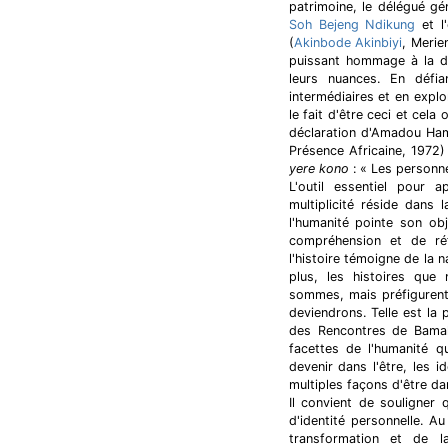
patrimoine, le délégué gén
Soh Bejeng Ndikung
et l
(
Akinbode Akinbiyi
, Merie
puissant hommage à la di
leurs nuances. En défia
intermédiaires et en explo
le fait d'être ceci et cela o
déclaration d'Amadou Ha
Présence Africaine, 1972)
yere kono
: « Les personne
L'outil essentiel pour 
multiplicité réside dans 
l'humanité pointe son ob
compréhension et de réf
l'histoire témoigne de la n
plus, les histoires que
sommes, mais préfigurent
deviendrons. Telle est la
des Rencontres de Bamako
facettes de l'humanité q
devenir dans l'être, les i
multiples façons d'être da
Il convient de souligner
d'identité personnelle. Au
transformation et de l