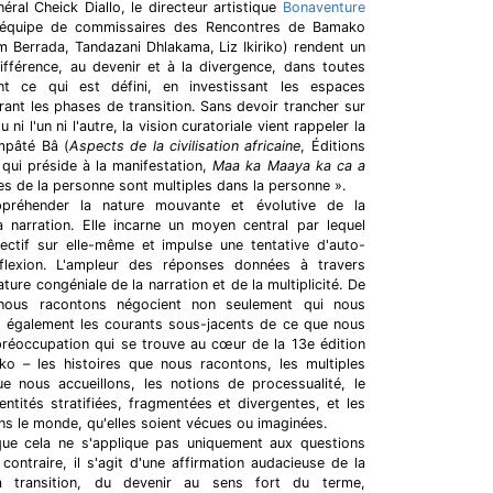
éral Cheick Diallo, le directeur artistique
Bonaventure
'équipe de commissaires des Rencontres de Bamako
m Berrada, Tandazani Dhlakama, Liz Ikiriko) rendent un
fférence, au devenir et à la divergence, dans toutes
nt ce qui est défini, en investissant les espaces
rant les phases de transition. Sans devoir trancher sur
u ni l'un ni l'autre, la vision curatoriale vient rappeler la
mpâté Bâ (
Aspects de la civilisation africaine
, Éditions
 qui préside à la manifestation,
Maa ka Maaya ka ca a
s de la personne sont multiples dans la personne ».
appréhender la nature mouvante et évolutive de la
la narration. Elle incarne un moyen central par lequel
jectif sur elle-même et impulse une tentative d'auto-
lexion. L'ampleur des réponses données à travers
ature congéniale de la narration et de la multiplicité. De
 nous racontons négocient non seulement qui nous
 également les courants sous-jacents de ce que nous
 préoccupation qui se trouve au cœur de la 13e édition
 – les histoires que nous racontons, les multiples
ue nous accueillons, les notions de processualité, le
dentités stratifiées, fragmentées et divergentes, et les
ns le monde, qu'elles soient vécues ou imaginées.
 que cela ne s'applique pas uniquement aux questions
 contraire, il s'agit d'une affirmation audacieuse de la
a transition, du devenir au sens fort du terme,