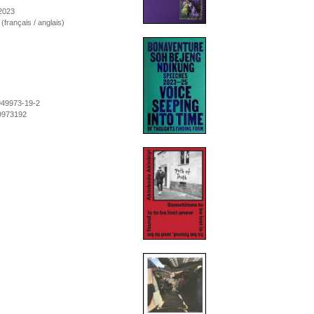
2023
 (français / anglais)
949973-19-2
9973192