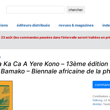
chercher
tions
éditeurs distribués
revues & magazines
inde
u 23 août (les commandes passées dans l'intervalle seront traitées en pri
s
 Ka Ca A Yere Kono
–
13ème édition
 Bamako – Biennale africaine de la p
command
Contributions
Ndikung
, Liz 
Akinbiyi
, Tand