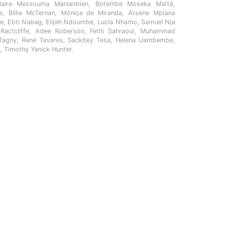
laire Messouma Manlanbien, Botembe Moseka Maïté,
ia, Billie McTernan, Mónica de Miranda, Arsène Mpiana
, Ebti Nabag, Elijah Ndoumbe, Lucia Nhamo, Samuel Nja
actcliffe, Adee Roberson, Fethi Sahraoui, Muhammad
e Tagny, René Tavares, Sackitey Tesa, Helena Uambembe,
, Timothy Yanick Hunter.