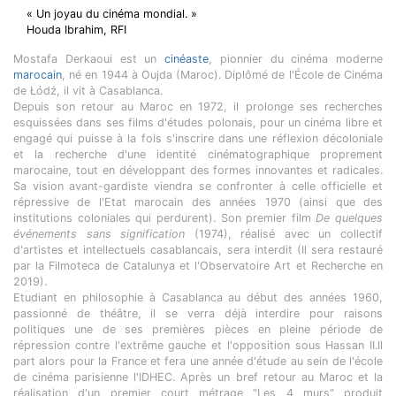
« Un joyau du cinéma mondial. »
Houda Ibrahim, RFI
Mostafa Derkaoui est un
cinéaste
, pionnier du cinéma moderne
marocain
, né en 1944 à Oujda (Maroc). Diplômé de l'École de Cinéma
de Łódź, il vit à Casablanca.
Depuis son retour au Maroc en 1972, il prolonge ses recherches
esquissées dans ses films d'études polonais, pour un cinéma libre et
engagé qui puisse à la fois s'inscrire dans une réflexion décoloniale
et la recherche d'une identité cinématographique proprement
marocaine, tout en développant des formes innovantes et radicales.
Sa vision avant-gardiste viendra se confronter à celle officielle et
répressive de l'Etat marocain des années 1970 (ainsi que des
institutions coloniales qui perdurent). Son premier film
De quelques
événements sans signification
(1974), réalisé avec un collectif
d'artistes et intellectuels casablancais, sera interdit (Il sera restauré
par la Filmoteca de Catalunya et l'Observatoire Art et Recherche en
2019).
Etudiant en philosophie à Casablanca au début des années 1960,
passionné de théâtre, il se verra déjà interdire pour raisons
politiques une de ses premières pièces en pleine période de
répression contre l'extrême gauche et l'opposition sous Hassan II.Il
part alors pour la France et fera une année d'étude au sein de l'école
de cinéma parisienne l'IDHEC. Après un bref retour au Maroc et la
réalisation d'un premier court métrage "Les 4 murs" produit