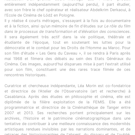
entièrement indépendamment (aujourd'hui perdu), il part étudier,
avec son frère le chef opérateur et réalisateur Abdelkrim Derkaoui, à
l'Ecole de Cinéma de Łódź en Pologne.
Il y réalise 4 courts métrages, s'essayant à la fois au documentaire
et à la fiction, ainsi qu'un mémoire de fin d'études sur
Le rôle du film
dans le processus de transformation et d'élévation des consciences
.
Il sera également très actif dans la vie politique, théâtrale et
étudiante de l'époque, tout en soutenant les luttes pour la
démocratie et le combat pour les Droits de l'Homme au Maroc. Pour
son film d'étude « Les Gens du Caveau », il se rendra à Paris après
mai 1968 et filmera des débats au sein des Etats Généraux du
Cinéma. Ces images, aujourd'hui disparues mise à part l'extrait utilisé
pour son film, constituent une des rares trace filmée de ces
rencontres historiques.
Curatrice et chercheuse indépendante, Léa Morin est co-fondatrice
et directrice de l'Atelier de l'Observatoire (art et recherche) à
Casablanca. Après des études en philosophie et cinéma, elle est
diplômée de la filière exploitation de la FEMIS. Elle a été
programmatrice et directrice de la Cinémathèque de Tanger entre
2007 et 2013. Ses recherches portent principalement sur les
archives, l'histoire et le patrimoine cinématographique dans une
tentative de contribuer à une meilleure connaissance des modernités
artistiques rendues invisibles par les narrations dominantes, et de
retracer des historiographies de l'absent, du disparu et de l'oublié.