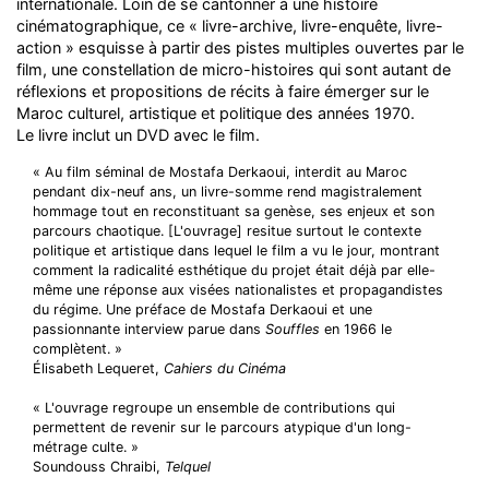
internationale. Loin de se cantonner à une histoire
cinématographique, ce « livre-archive, livre-enquête, livre-
action » esquisse à partir des pistes multiples ouvertes par le
film, une constellation de micro-histoires qui sont autant de
réflexions et propositions de récits à faire émerger sur le
Maroc culturel, artistique et politique des années 1970.
Le livre inclut un DVD avec le film.
« Au film séminal de Mostafa Derkaoui, interdit au Maroc
pendant dix-neuf ans, un livre-somme rend magistralement
hommage tout en reconstituant sa genèse, ses enjeux et son
parcours chaotique. [L'ouvrage] resitue surtout le contexte
politique et artistique dans lequel le film a vu le jour, montrant
comment la radicalité esthétique du projet était déjà par elle-
même une réponse aux visées nationalistes et propagandistes
du régime. Une préface de Mostafa Derkaoui et une
passionnante interview parue dans
Souffles
en 1966 le
complètent. »
Élisabeth Lequeret,
Cahiers du Cinéma
« L'ouvrage regroupe un ensemble de contributions qui
permettent de revenir sur le parcours atypique d'un long-
métrage culte. »
Soundouss Chraibi,
Telquel