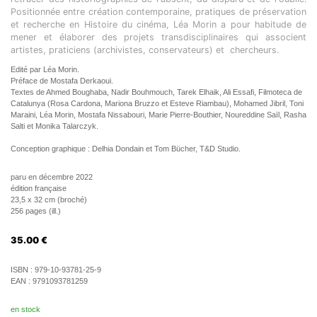
Positionnée entre création contemporaine, pratiques de préservation
et recherche en Histoire du cinéma, Léa Morin a pour habitude de
mener et élaborer des projets transdisciplinaires qui associent
artistes, praticiens (archivistes, conservateurs) et chercheurs.
Edité par Léa Morin.
Préface de Mostafa Derkaoui.
Textes de Ahmed Boughaba, Nadir Bouhmouch, Tarek Elhaik, Ali Essafi, Filmoteca de
Catalunya (Rosa Cardona, Mariona Bruzzo et Esteve Riambau), Mohamed Jibril, Toni
Maraini, Léa Morin, Mostafa Nissabouri, Marie Pierre-Bouthier, Noureddine Saïl, Rasha
Salti et Monika Talarczyk.
Conception graphique : Delhia Dondain et Tom Bücher, T&D Studio.
paru en décembre 2022
édition française
23,5 x 32 cm (broché)
256 pages (ill.)
35.00
€
ISBN :
979-10-93781-25-9
EAN :
9791093781259
en stock