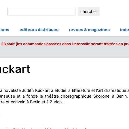
chercher
tions
éditeurs distribués
revues & magazines
inde
u 23 août (les commandes passées dans l'intervalle seront traitées en pri
uckart
oveliste Judith Kuckart a étudié la littérature et l'art dramatique à
nseuse et a fondé le théâtre chorégraphique Skoronel à Berlin. El
 et écrivain à Berlin et à Zurich.
)