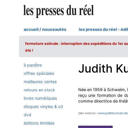
accueil / nouveautés
les presses du réel - édi
fermeture estivale : interruption des expéditions du 1er a
été !
Judith K
à paraître
offres spéciales
meilleures ventes
Née en 1959 à Schwelm, la n
retours en stock
reçu une formation de da
livres numériques
comme directrice de théâtre
disques vinyles & cd
(lien externe :
www.judithkuckart.de
dvd
éditions limitées