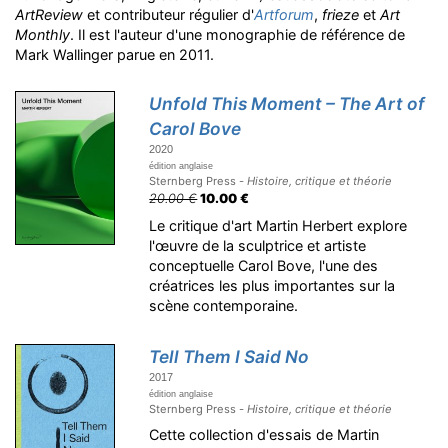
ArtReview
et contributeur régulier d'
Artforum
,
frieze
et
Art
Monthly
. Il est l'auteur d'une monographie de référence de
Mark Wallinger parue en 2011.
Unfold This Moment – The Art of
Carol Bove
2020
édition anglaise
Sternberg Press -
Histoire, critique et théorie
20.00 €
10.00 €
Le critique d'art Martin Herbert explore
l'œuvre de la sculptrice et artiste
conceptuelle Carol Bove, l'une des
créatrices les plus importantes sur la
scène contemporaine.
Tell Them I Said No
2017
édition anglaise
Sternberg Press -
Histoire, critique et théorie
Cette collection d'essais de Martin