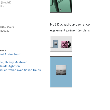
 (broché)
ll.)
Noé Duchaufour-Lawrance :
38162-003-9
également présent(e) dans
1620039
resse
aint André Perrin
me
, Thierry Mestayer
Claude Agboton
on
, entretien avec Soline Delos