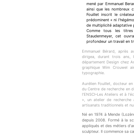
mené par Emmanuel Berard
ainsi que les nombreux ch
Fouillet inscrit le créat
prédominent « ni l'hégémon
de multiplicité adaptative 
Comme tous les titres 
Staudenmeyer, cet ouvr
profondeur un travail en t
Emmanuel Bérard, après avo
dirigea, durant trois ans, 
département Design chez Artc
graphique Wim Crouwel ain
typographie.
Aurélien Fouillet, docteur e
du Centre de recherche en d
l'ENSCI–Les Ateliers et à l'
», un atelier de recherche
artisanats traditionnels et n
Né en 1974 à Mende (Lozère)
depuis 2008. Formé à la scu
appliqués et des métiers d'a
sculpteur. Il commence sa ca