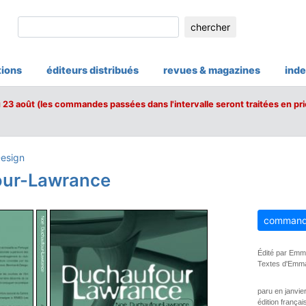
chercher
tions
éditeurs distribués
revues & magazines
inde
u 23 août (les commandes passées dans l'intervalle seront traitées en pri
esign
our-Lawrance
command
Édité par Emm
Textes d'Emman
paru en janvie
édition françai