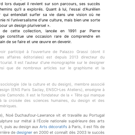
 lors duquel il revient sur son parcours, ses succès
emins qu'il a explorés. Quant à lui, l'essai d'Aurélien
eur qui entendait surfer sa vie dans une vision où ne
ie ni l'universalisme d'une culture, mais bien une sorte
pour un design pluriversel ».
de cette collection, lancée en 1991 par Pierre
age constitue une occasion rare de comprendre en
rain de se faire et une œuvre en devenir.
ir participé à l'ouverture de Palazzo Grassi (dont il
les affaires éditoriales) est depuis 2013 directeur du
urial. Il est l'auteur d'une monographie sur le designer
si que de nombreux articles sur le graphisme et la
n sociologie (de la culture et du design), membre associé
esign (ENS Paris Saclay, ENSCI–Les Ateliers), enseigne à
école Camondo. Il est le fondateur de la « Tête qui manque
 à la croisée des sciences humaines, du design et des
umériques.
, Noé Duchaufour-Lawrance vit et travaille au Portugal
lpture sur métal à l'École nationale supérieure des arts
rt, puis au design aux
Arts décoratifs
à Paris, il est fils de
rrière de
designer
en 2000 et connaît dès 2003 le succès