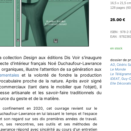
16,5 x 21,5 cm
128 pages (60 i
25.00
€
ISBN :
978-2-
EAN :
978238
en stock
a collection
Design
aux éditions Dis Voir s'inaugure
dossier de p
tecte d'intérieur français Noé Duchaufour-Lawrance
AD
, Cédric S
 organiques, illustre l'attention de sa génération aux
Le Monde
Le Télégram
ementales
et la volonté de fondre la production
IDEAT
, Guy-
cabulaire proche de la nature. Après avoir signé
Elle Décorati
mmerciaux (tant dans le mobilier que l'objet), il
esse artisanale et les savoir-faire traditionnels du
ource du geste et de la matière.
 confinement en 2020, cet ouvrage revient sur le
uchaufour-Lawrance en lui laissant le temps et l'espace
et son regard sur ses dix premières années de travail.
ion, ses rencontres, ses outils et ses méthodes de
-Lawrance répond avec sincérité au cours d'un entretien