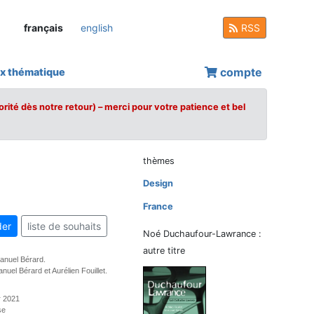
français
english
RSS
compte
x thématique
orité dès notre retour) – merci pour votre patience et bel
thèmes
Design
France
er
liste de souhaits
Noé Duchaufour-Lawrance :
autre titre
anuel Bérard.
uel Bérard et Aurélien Fouillet.
r 2021
se