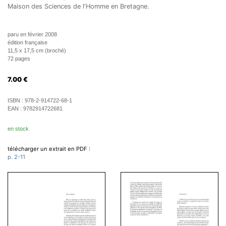
Maison des Sciences de l'Homme en Bretagne.
paru en février 2008
édition française
11,5 x 17,5 cm (broché)
72 pages
7.00
€
ISBN :
978-2-914722-68-1
EAN :
9782914722681
en stock
télécharger un extrait en PDF :
p. 2-11