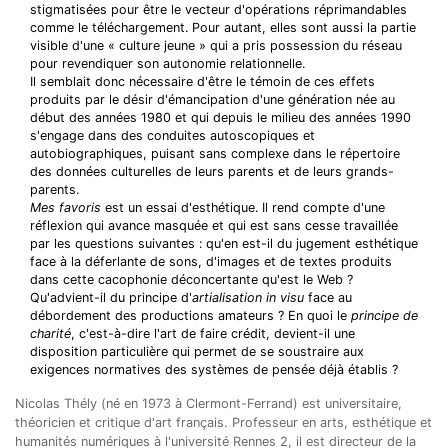
stigmatisées pour être le vecteur d'opérations réprimandables
comme le téléchargement. Pour autant, elles sont aussi la partie
visible d'une « culture jeune » qui a pris possession du réseau
pour revendiquer son autonomie relationnelle.
Il semblait donc nécessaire d'être le témoin de ces effets
produits par le désir d'émancipation d'une génération née au
début des années 1980 et qui depuis le milieu des années 1990
s'engage dans des conduites autoscopiques et
autobiographiques, puisant sans complexe dans le répertoire
des données culturelles de leurs parents et de leurs grands-
parents.
Mes favoris
est un essai d'esthétique. Il rend compte d'une
réflexion qui avance masquée et qui est sans cesse travaillée
par les questions suivantes : qu'en est-il du jugement esthétique
face à la déferlante de sons, d'images et de textes produits
dans cette cacophonie déconcertante qu'est le Web ?
Qu'advient-il du principe d'
artialisation in visu
face au
débordement des productions amateurs ? En quoi le
principe de
charité
, c'est-à-dire l'art de faire crédit, devient-il une
disposition particulière qui permet de se soustraire aux
exigences normatives des systèmes de pensée déjà établis ?
Nicolas Thély (né en 1973 à Clermont-Ferrand) est universitaire,
théoricien et critique d'art français. Professeur en arts, esthétique et
humanités numériques à l'université Rennes 2, il est directeur de la