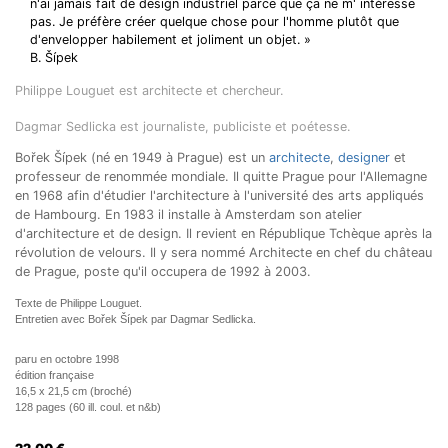
n'ai jamais fait de design industriel parce que ça ne m' intéresse
pas. Je préfère créer quelque chose pour l'homme plutôt que
d'envelopper habilement et joliment un objet. »
B. Šípek
Philippe Louguet est architecte et chercheur.
Dagmar Sedlicka est journaliste, publiciste et poétesse.
Bořek Šípek (né en 1949 à Prague) est un
architecte
,
designer
et
professeur de renommée mondiale. Il quitte Prague pour l'Allemagne
en 1968 afin d'étudier l'architecture à l'université des arts appliqués
de Hambourg. En 1983 il installe à Amsterdam son atelier
d'architecture et de design. Il revient en République Tchèque après la
révolution de velours. Il y sera nommé Architecte en chef du château
de Prague, poste qu'il occupera de 1992 à 2003.
Texte de Philippe Louguet.
Entretien avec Bořek Šípek par Dagmar Sedlicka.
paru en octobre 1998
édition française
16,5 x 21,5 cm (broché)
128 pages (60 ill. coul. et n&b)