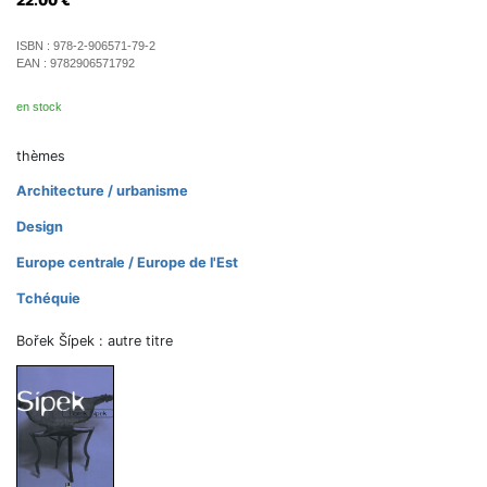
22.00
€
ISBN :
978-2-906571-79-2
EAN :
9782906571792
en stock
thèmes
Architecture / urbanisme
Design
Europe centrale / Europe de l'Est
Tchéquie
Bořek Šípek : autre titre