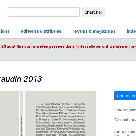
chercher
tions
éditeurs distribués
revues & magazines
inde
u 23 août (les commandes passées dans l'intervalle seront traitées en pri
Baudin 2013
command
Edité par
Mett
Conception grap
paru en septe