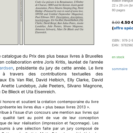
édition trilingu
22 x 28 cm (br
80 pages
8.00
4.50
(
offre spéc
ISBN :
978-2-
EAN :
978296
e catalogue du Prix des plus beaux livres à Bruxelles
en stock
en collaboration entre Joris Kritis, lauréat de l'année
ardsen
, présidente du jury de cette année. Le livre
sommaire
, à travers des contributions textuelles des
ux Els Van Riel, David Helbich, Elly Clarke, David
, Anette Lundebye, Julie Peeters, Silvano Magnone,
De Blieck et Uta Eisenreich.
i honore et soutient la création contemporaine du livre
 présente les livres élus « plus beaux livres 2013 ».
ribue à l'issue d'un concours une mention aux livres qui
 qualité tant au point de vue de leur conception
 que de leur réalisation (impression et façonnage). Les
 soumis à une sélection faite par un jury composé de