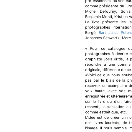
professionnels du secteur
comme présidente du jury.
Michel Defourny, Sonia
Benjamin Monti, Kristien V
Le livre présente les la
photographes internation
Bergé,
Bart Julius Peter
Johannes Schwartz, Marc D
« Pour ce catalogue du
photographes à décrire ch
graphiste Joris Kritis, l
répondre à une comman
originale, différente de ce
«Voici ce que nous souhai
pas par le biais de la p
recevrez un exemplaire du
voix haute, avec vos mot
enregistrée et ultérieureme
sur le livre ou d'en fai
ressenti, la sensation a
comme esthétique, etc.
L'idée est de créer un no
des livres lauréats, de 
l'image. Il nous semble i