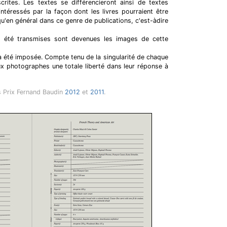
scrites. Les textes se différencieront ainsi de textes
téressés par la façon dont les livres pourraient être
'en général dans ce genre de publications, c'est-àdire
t été transmises sont devenues les images de cette
a été imposée. Compte tenu de la singularité de chaque
aux photographes une totale liberté dans leur réponse à
s Prix Fernand Baudin
2012
et
2011
.