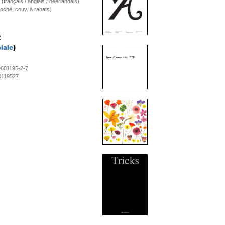
e (français / anglais / néerlandais)
oché, couv. à rabats)
€
iale
)
9601195-2-7
0119527