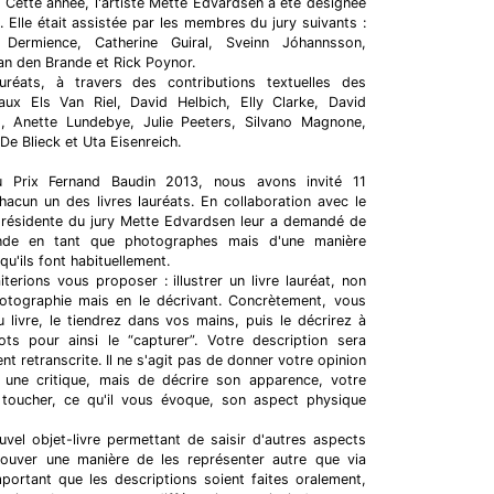
. Cette année, l'artiste Mette Edvardsen a été désignée
 Elle était assistée par les membres du jury suivants :
 Dermience, Catherine Guiral, Sveinn Jóhannsson,
an den Brande et Rick Poynor.
uréats, à travers des contributions textuelles des
aux Els Van Riel, David Helbich, Elly Clarke, David
s
, Anette Lundebye, Julie Peeters, Silvano Magnone,
e Blieck et Uta Eisenreich.
 Prix Fernand Baudin 2013, nous avons invité 11
acun un des livres lauréats. En collaboration avec le
a présidente du jury Mette Edvardsen leur a demandé de
de en tant que photographes mais d'une manière
 qu'ils font habituellement.
terions vous proposer : illustrer un livre lauréat, non
hotographie mais en le décrivant. Concrètement, vous
 livre, le tiendrez dans vos mains, puis le décrirez à
s pour ainsi le “capturer”. Votre description sera
nt retranscrite. Il ne s'agit pas de donner votre opinion
re une critique, mais de décrire son apparence, votre
u toucher, ce qu'il vous évoque, son aspect physique
uvel objet-livre permettant de saisir d'autres aspects
trouver une manière de les représenter autre que via
mportant que les descriptions soient faites oralement,