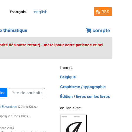
français
english
RSS
compte
x thématique
orité dès notre retour) – merci pour votre patience et bel
thèmes
Belgique
Graphisme / typographie
er
liste de souhaits
Édition / livres sur les livres
e Edvardsen
& Joris Kritis.
en lien avec
hique : Joris Kritis.
mbre 2014