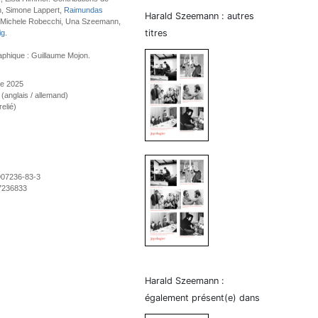
, Simone Lappert,
Raimundas
Harald Szeemann : autres
 Michele Robecchi, Una Szeemann,
titres
ig
.
phique : Guillaume Mojon.
re 2025
e (anglais / allemand)
elié)
907236-83-3
7236833
Harald Szeemann :
également présent(e) dans