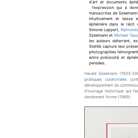
d'art et documents ép
l'expression qui a donn
manuscrites de Szeemann –,
intuitivement et laisse 
éphémère dans le récit d
Simone Lappert,
Raimunda
Szeemann et
Michael Taus
les auteurs déterrent, e
Stehlik capture leur prése
photographies témoignent de
entre préciosité et éphém
pensées.
Harald Szeemann (1933-2005
pratiques curatoriales
conte
développement du commissari
d'ouvrage historique qui fa
deviennent forme
(1969).