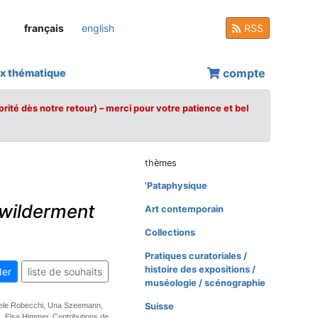
français
english
RSS
compte
x thématique
orité dès notre retour) – merci pour votre patience et bel
thèmes
'Pataphysique
ewilderment
Art contemporain
Collections
Pratiques curatoriales /
histoire des expositions /
er
liste de souhaits
muséologie / scénographie
hele Robecchi, Una Szeemann,
Suisse
, Elsa Himmer. Contributions de