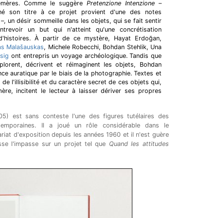
hémères. Comme le suggère
Pretenzione Intenzione
–
é son titre à ce projet provient d'une des notes
 un désir sommeille dans les objets, qui se fait sentir
entrevoir un but qui n'atteint qu'une concrétisation
'histoires. À partir de ce mystère, Hayat Erdoğan,
s Malašauskas
, Michele Robecchi, Bohdan Stehlik, Una
sig
ont entrepris un voyage archéologique. Tandis que
xplorent, décrivent et réimaginent les objets, Bohdan
nce auratique par le biais de la photographie. Textes et
 l'illisibilité et du caractère secret de ces objets qui,
ère, incitent le lecteur à laisser dériver ses propres
) est sans conteste l'une des figures tutélaires des
mporaines. Il a joué un rôle considérable dans le
at d'exposition depuis les années 1960 et il n'est guère
sse l'impasse sur un projet tel que
Quand les attitudes