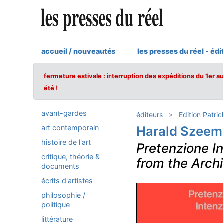
accueil / nouveautés
les presses du réel - édi
fermeture estivale : interruption des expéditions du 1er a
été !
avant-gardes
éditeurs
Edition Patric
art contemporain
Harald Szee
histoire de l'art
Pretenzione I
critique, théorie &
from the Arch
documents
écrits d'artistes
philosophie /
politique
littérature