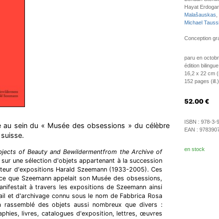
Hayat Erdogan
Malašauskas
,
Michael Tauss
Conception gra
paru en octob
édition bilingu
16,2 x 22 cm (r
152 pages (ill.)
52.00
€
ISBN :
978-3-
 au sein du « Musée des obsessions » du célèbre
EAN :
978390
suisse.
en stock
Objects of Beauty and Bewildermentfrom the Archive of
 sur une sélection d'objets appartenant à la succession
t auteur d'expositions Harald Szeemann (1933-2005). Ces
de ce que Szeemann appelait son Musée des obsessions,
anifestait à travers les expositions de Szeemann ainsi
ail et d'archivage connu sous le nom de Fabbrica Rosa
l a rassemblé des objets aussi nombreux que divers :
phies, livres, catalogues d'exposition, lettres, œuvres