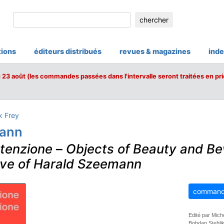
chercher
tions
éditeurs distribués
revues & magazines
inde
u 23 août (les commandes passées dans l'intervalle seront traitées en pri
k Frey
mann
ntenzione
–
Objects of Beauty and B
ive of Harald Szeemann
command
Edité par Mic
Bohdan Stehlik