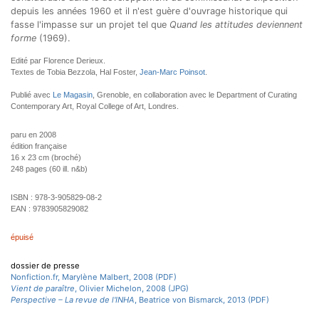
depuis les années 1960 et il n'est guère d'ouvrage historique qui
fasse l'impasse sur un projet tel que
Quand les attitudes deviennent
forme
(1969).
Edité par Florence Derieux.
Textes de Tobia Bezzola, Hal Foster,
Jean-Marc Poinsot
.
Publié avec
Le Magasin
, Grenoble, en collaboration avec le Department of Curating
Contemporary Art, Royal College of Art, Londres.
paru en 2008
édition française
16 x 23 cm (broché)
248 pages (60 ill. n&b)
ISBN :
978-3-905829-08-2
EAN :
9783905829082
épuisé
dossier de presse
Nonfiction.fr, Marylène Malbert, 2008 (PDF)
Vient de paraître
, Olivier Michelon, 2008 (JPG)
Perspective – La revue de l'INHA
, Beatrice von Bismarck, 2013 (PDF)