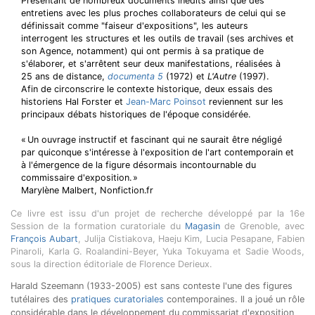
Présentant de nombreux documents inédits ainsi que des
entretiens avec les plus proches collaborateurs de celui qui se
définissait comme "faiseur d'expositions", les auteurs
interrogent les structures et les outils de travail (ses archives et
son Agence, notamment) qui ont permis à sa pratique de
s'élaborer, et s'arrêtent seur deux manifestations, réalisées à
25 ans de distance,
documenta 5
(1972) et
L'Autre
(1997).
Afin de circonscrire le contexte historique, deux essais des
historiens Hal Forster et
Jean-Marc Poinsot
reviennent sur les
principaux débats historiques de l'époque considérée.
« Un ouvrage instructif et fascinant qui ne saurait être négligé
par quiconque s'intéresse à l'exposition de l'art contemporain et
à l'émergence de la figure désormais incontournable du
commissaire d'exposition. »
Marylène Malbert, Nonfiction.fr
Ce livre est issu d'un projet de recherche développé par la 16e
Session de la formation curatoriale du
Magasin
de Grenoble, avec
François Aubart
, Julija Cistiakova, Haeju Kim, Lucia Pesapane, Fabien
Pinaroli, Karla G. Roalandini-Beyer, Yuka Tokuyama et Sadie Woods,
sous la direction éditoriale de Florence Derieux.
Harald Szeemann (1933-2005) est sans conteste l'une des figures
tutélaires des
pratiques curatoriales
contemporaines. Il a joué un rôle
considérable dans le développement du commissariat d'exposition