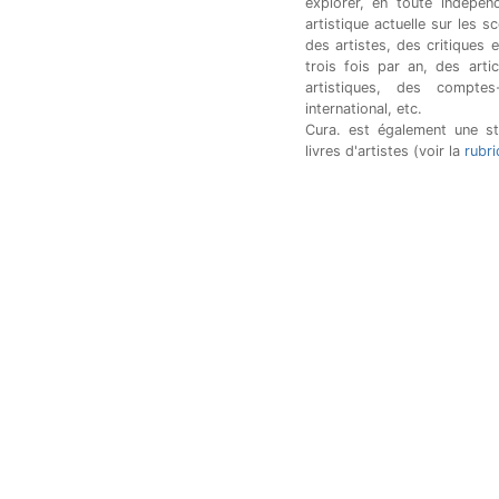
explorer, en toute indépen
artistique actuelle sur les 
des artistes, des critiques
trois fois par an, des arti
artistiques, des compte
international, etc.
Cura. est également une str
livres d'artistes (voir la
rubr