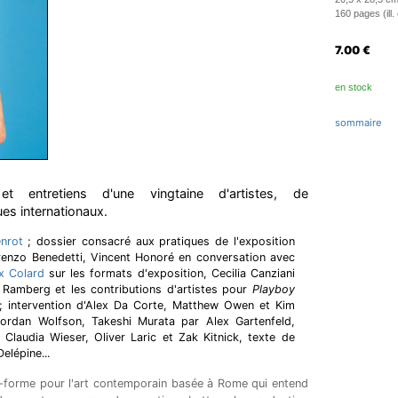
160 pages (ill. 
7.00
€
en stock
sommaire
 et entretiens d'une vingtaine d'artistes, de
es internationaux.
nrot
; dossier consacré aux pratiques de l'exposition
enzo Benedetti, Vincent Honoré en conversation avec
x Colard
sur les formats d'exposition, Cecilia Canziani
a Ramberg et les contributions d'artistes pour
Playboy
; intervention d'Alex Da Corte, Matthew Owen et Kim
ordan Wolfson, Takeshi Murata par Alex Gartenfeld,
e Claudia Wieser, Oliver Laric et Zak Kitnick, texte de
lépine...
-forme pour l'art contemporain basée à Rome qui entend