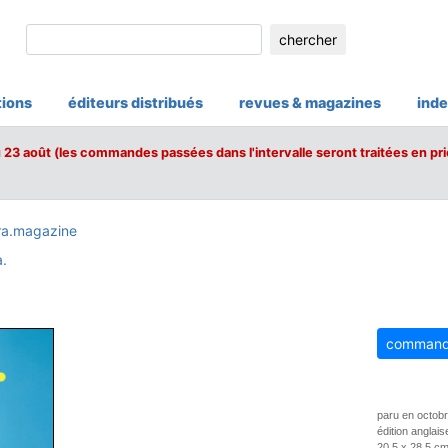
chercher
tions
éditeurs distribués
revues & magazines
inde
u 23 août (les commandes passées dans l'intervalle seront traitées en pri
ra.magazine
.
command
paru en octob
édition anglais
20,5 x 28,5 cm