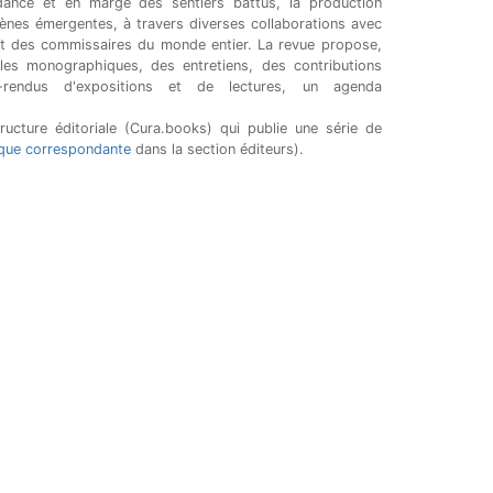
dance et en marge des sentiers battus, la production
scènes émergentes, à travers diverses collaborations avec
 et des commissaires du monde entier. La revue propose,
cles monographiques, des entretiens, des contributions
s-rendus d'expositions et de lectures, un agenda
ucture éditoriale (Cura.books) qui publie une série de
ique correspondante
dans la section éditeurs).