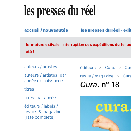
accueil / nouveautés
les presses du réel - édi
fermeture estivale : interruption des expéditions du 1er a
été !
auteurs / artistes
éditeurs
Cura.
Cu
auteurs / artistes, par
revue / magazine
Cura
année de naissance
Cura.
n° 18
titres
titres, par année
éditeurs / labels /
revues & magazines
(liste complète)