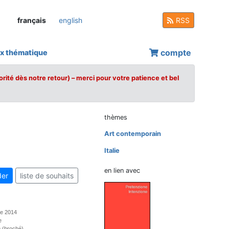
français
english
RSS
compte
x thématique
orité dès notre retour) – merci pour votre patience et bel
thèmes
Art contemporain
Italie
en lien avec
er
liste de souhaits
re 2014
e
 (broché)